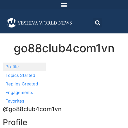
go88club4com1vn
Profile
Topics Started
Replies Created
Engagements
Favorites
@go88club4com1vn
Profile