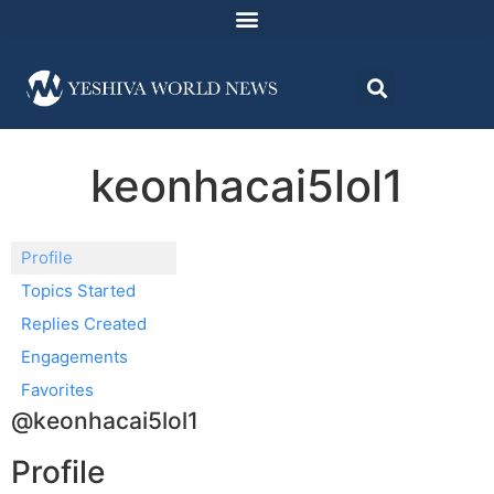
keonhacai5lol1
Profile
Topics Started
Replies Created
Engagements
Favorites
@keonhacai5lol1
Profile