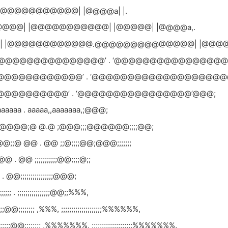
| |@@@@@@@@@@@| |@@@@a| |.
@@@@@| |@@@@@@@@@@@| |@@@@@| |@@@@a,.
@| |@@@@@@@@@@@@.@@@@@@@@@@@@@@| |@@@@
@@@@@@@@@@@@@@@’ . ‘@@@@@@@@@@@@@@@
@@@@@@@@@@@@’ . ‘@@@@@@@@@@@@@@@@@@@@
@@@@@@@@@@’ . ‘@@@@@@@@@@@@@@@@’@@@;
aaaaa . aaaaa,,aaaaaaa,;@@@;
@@@@@;@ @.@ ;@@@;;;@@@@@@;;;;@@;
@@;;@ @@ . @@ ;;@;;;;@@;@@@;;;;;;;
; @@ . @@ ;;;;;;;;;;;@@;;;;@;;
@@ . @@;;;;;;;;;;;;;;;;@@@;
;;;; . ;;;;;;;;;;;;;;;;@@;;%%%,
@@;;;;;;;; ,%%%, ;;;;;;;;;;;;;;;;;;;;%%%%%%,
;;@@;;;;;;;; ,%%%%%%%, ;;;;;;;;;;;;;;;;;;;;%%%%%%%,