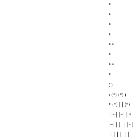
*
*
*
*
* *
*
* *
*
( )
) (*) (*) (
* (*) | | (*)
| |~| |~| | *
|~| | | | | |~|
| | | | | | | |