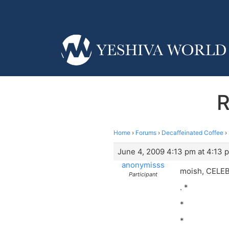
R
Home
›
Forums
›
Decaffeinated Coffee
›
June 4, 2009 4:13 pm at 4:13 
anonymisss
moish, CELEBRA
Participant
. *
*
*