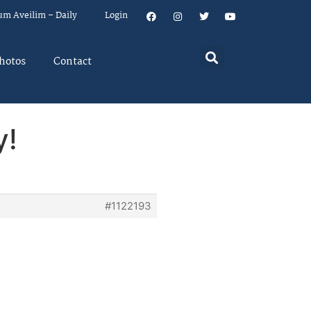
um Aveilim – Daily
Login
hotos
Contact
y!
#1122193