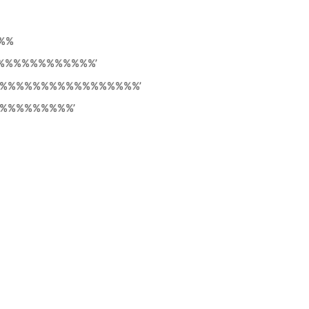
%%%
%%%%%%%%%%%%%’
%%%%%%%%%%%%%%%%%’
%%%%%%%%%’