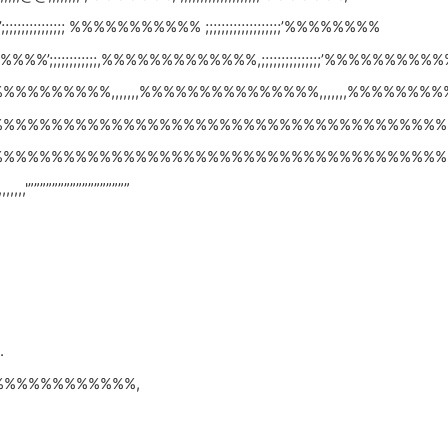
;;;;;;;;;;;; %%%%%%%%%%% ;;;;;;;;;;;;;;;;;;;’%%%%%%%%
%’;;;;;;;;;;;;,%%%%%%%%%%%%%,;;;;;;;;;;;;;;;’%%%%%%%%%
%%%%%%%%%,,,,,,,%%%%%%%%%%%%%%%,,,,,,,%%%%%%%
%%%%%%%%%%%%%%%%%%%%%%%%%%%%%%%%%%%%%%
%%%%%%%%%%%%%%%%%%%%%%%%%%%%%%%%%%%%%%
,,,,,,,'”””””””””””””””””
.
%%%%%%%%%%%%,