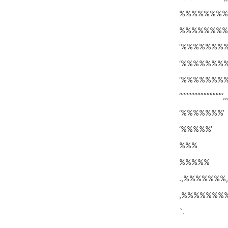
%%%%%%%%’;;;;
%%%%%%%%%%%
‘%%%%%%%%
‘%%%%%%%
‘%%%%%%%
“”””””””””””””‘,,
‘%%%%%%%’
‘%%%%%’
%%%
%%%%%
.,%%%%%%%,
,%%%%%%%
`.