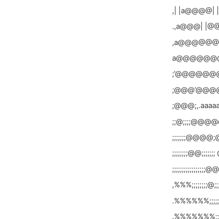
,| |a@@@@
.,a@@@| |
,a@@@@@
a@@@@@@
;’@@@@@@
;@@@’@@@
;@@@;,.aaaaa
;;@;;;;@@@
;;;;;;;@@@@;
;;;;;;;;@@;;;;;;
;;;;;;;;;;;;;;;;;
,%%%;;;;;;;;@;;;;
.%%%%%%;;;;;;;
.%%%%%%%;;;;;