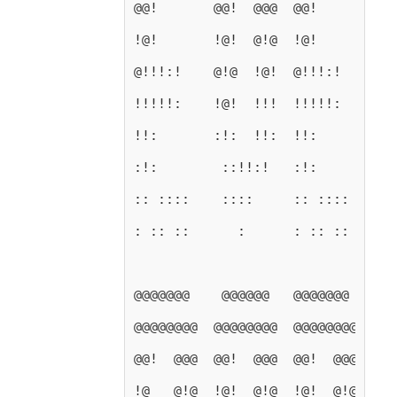
@@!       @@!  @@@  @@!       @@!
!@!       !@!  @!@  !@!       !@!
@!!!:!    @!@  !@!  @!!!:!    @!@
!!!!!:    !@!  !!!  !!!!!:    !!@
!!:       :!:  !!:  !!:       !!:
:!:        ::!!:!   :!:       :!:
:: ::::    ::::     :: ::::  ::  
: :: ::      :      : :: ::    : 
@@@@@@@    @@@@@@   @@@@@@@   @@@
@@@@@@@@  @@@@@@@@  @@@@@@@@  @@@
@@!  @@@  @@!  @@@  @@!  @@@  @@!
!@   @!@  !@!  @!@  !@!  @!@  !@!