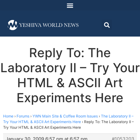
Reply To: The
Laboratory II – Try Your
HTML & ASCII Art
Experiments Here
Home
›
Forums
›
YWN Main Site & Coffee Room Issues
›
The Laboratory II –
Try Your HTML & ASCII Art Experiments Here
›
Reply To: The Laboratory II –
Try Your HTML & ASCII Art Experiments Here
January 30, 2009 6:57 pm at 6:57 pm
#1053203