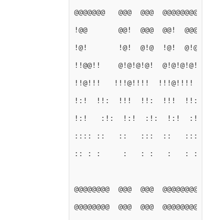
@@@@@@@   @@@  @@@  @@@@@@@@  @@@
!@@       @@!  @@@  @@!  @@@  @@!
!@!       !@!  @!@  !@!  @!@  !@ 
!!@@!!    @!@!@!@!  @!@!@!@!  @!@
!!@!!!   !!!@!!!!  !!!@!!!!  !!!@
!:!  !!:  !!!  !!:  !!!  !!:  !!!
!:!   :!:  !:!  :!:  !:!  :!:  !:
:::: ::   ::   :::  ::   :::   ::
:: : :     :   : :   :   : :  :: 
@@@@@@@@  @@@  @@@  @@@@@@@@  @@@
@@@@@@@@  @@@  @@@  @@@@@@@@  @@@