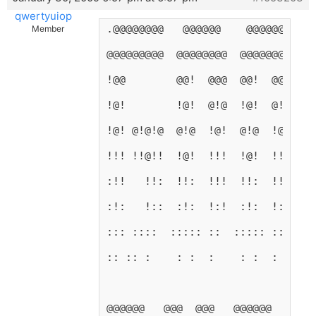
qwertyuiop
.@@@@@@@@   @@@@@@    @@@@@@   @@
Member
@@@@@@@@@  @@@@@@@@  @@@@@@@@  @@
!@@        @@!  @@@  @@!  @@@  @@
!@!        !@!  @!@  !@!  @!@  !@
!@! @!@!@  @!@  !@!  @!@  !@!  @!
!!! !!@!!  !@!  !!!  !@!  !!!  !@
:!!   !!:  !!:  !!!  !!:  !!!  !!
:!:   !::  :!:  !:!  :!:  !:!  :!
::: ::::  ::::: ::  ::::: ::   ::
:: :: :    : :  :    : :  :   :: 
@@@@@@   @@@  @@@   @@@@@@   @@@@