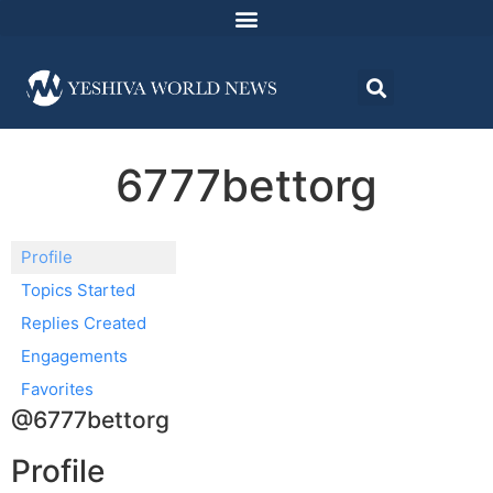
6777bettorg
Profile
Topics Started
Replies Created
Engagements
Favorites
@6777bettorg
Profile