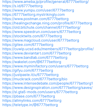
https://www.ameba.jp/profile/general/6777bettorg/
https://s.id/6777bettorg
https://www.yumpu.com/user/6777bettorg
https://6777bettorg.mystrikingly.com
https://www.postman.com/6777bettorg
https://healingxchange.ning.com/profile/6777bettorg
https://old.bitchute.com/channel/6777bettorg/
https://www.speedrun.com/users/6777bettorg
https://stocktwits.com/6777bettorg
https://www.magcloud.com/user/6777bettorg
https://gitee.com/6777bettorg
https://cuwip.ucsd.edu/members/6777bettorg/profile/
https://www.deviantart.com/6777bettorg
https://www.bandlab.com/6777bettorg
https://wakelet.com/@6777bettorg
https://www.myminifactory.com/users/6777bettorg
https://gifyu.com/6777bettorg
https://justpaste.it/u/6777bettorg
https://muckrack.com/6777bettorg/bio
https://www.intensedebate.com/people/6777bettorg1
https://www.designspiration.com/6777bettorg/saves/
https://sl.gta5-mods.com/users/6777bettorg
https://pbase.com/6777bettorg
https://allmylinks.com/6777bettorg
https://teletype.in/@6777bettorg