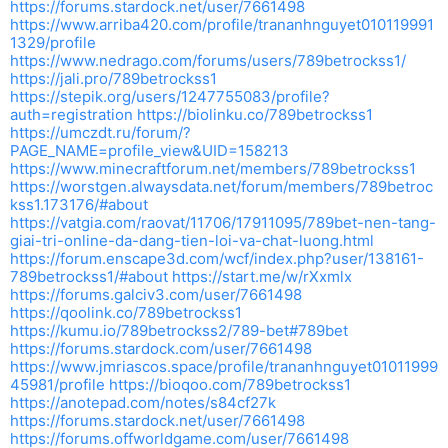
https://forums.stardock.net/user/7661498
https://www.arriba420.com/profile/trananhnguyet010119991
1329/profile
https://www.nedrago.com/forums/users/789betrockss1/
https://jali.pro/789betrockss1
https://stepik.org/users/1247755083/profile?
auth=registration
https://biolinku.co/789betrockss1
https://umczdt.ru/forum/?
PAGE_NAME=profile_view&UID=158213
https://www.minecraftforum.net/members/789betrockss1
https://worstgen.alwaysdata.net/forum/members/789betroc
kss1.173176/#about
https://vatgia.com/raovat/11706/17911095/789bet-nen-tang-
giai-tri-online-da-dang-tien-loi-va-chat-luong.html
https://forum.enscape3d.com/wcf/index.php?user/138161-
789betrockss1/#about
https://start.me/w/rXxmlx
https://forums.galciv3.com/user/7661498
https://qoolink.co/789betrockss1
https://kumu.io/789betrockss2/789-bet#789bet
https://forums.stardock.com/user/7661498
https://www.jmriascos.space/profile/trananhnguyet01011999
45981/profile
https://bioqoo.com/789betrockss1
https://anotepad.com/notes/s84cf27k
https://forums.stardock.net/user/7661498
https://forums.offworldgame.com/user/7661498