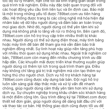
tốc độ xử lý nhanh, hạn chế tối đa tình trạng gián đoạn trong
quá trình trải nghiệm. Điều này đặc biệt quan trọng đối với
các hoạt động yêu cầu tính liên tục và ổn định cao. Bảo mật
là một trong những yếu tố được 789bet.com ưu tiên hàng
đầu. Hệ thống được trang bị các công nghệ mã hóa hiện đại
nhằm bảo vệ dữ liệu người dùng và đảm bảo an toàn trong
mọi giao dịch. Nhờ đó, người dùng có thể yên tâm khi sử
dụng mà không phải lo lắng về rủi ro thông tin. Bên cạnh đó,
789bet.com còn hỗ trợ truy cập trên nhiều thiết bị khác
nhau. Người dùng có thể sử dụng điện thoại, máy tính bảng
hoặc máy tính để bàn để tham gia mà vẫn đảm bảo trải
nghiệm đồng nhất. Sự linh hoạt này giúp nền tảng phù hợp
với nhiều thói quen sử dụng khác nhau. Ngoài trải nghiệm cơ
bản, 789bet.com còn mang đến nhiều chương trình ưu đãi
hấp dẫn. Các khuyến mãi được triển khai thường xuyên giúp
người dùng có thêm lợi ích trong quá trình tham gia. Điều
này không chỉ tăng giá trị trải nghiệm mà còn tạo thêm sự
hứng thú cho người chơi. Dịch vụ hỗ trợ khách hàng tại
789bet.com cũng được xây dựng bài bản. Đội ngũ hỗ trợ
luôn sẵn sàng giải đáp thắc mắc và xử lý vấn đề nhanh
chóng, giúp người dùng cảm thấy yên tâm hơn khi sử dụng
dịch vụ. Sự chuyên nghiệp trong khâu chăm sóc khách hàng
là một điểm cộng lớn. Quy trình đăng ký tại 789bet.com được
thiết kế đơn giản, giúp người dùng dễ dàng bắt đầu chỉ với
vài thao tác cơ bản. Hệ thống giao dịch cũng được tối ưu để