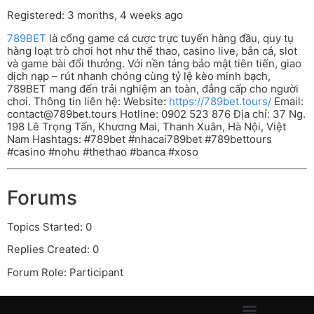
Registered: 3 months, 4 weeks ago
789BET
là cổng game cá cược trực tuyến hàng đầu, quy tụ
hàng loạt trò chơi hot như thể thao, casino live, bắn cá, slot
và game bài đổi thưởng. Với nền tảng bảo mật tiên tiến, giao
dịch nạp – rút nhanh chóng cùng tỷ lệ kèo minh bạch,
789BET mang đến trải nghiệm an toàn, đẳng cấp cho người
chơi. Thông tin liên hệ: Website:
https://789bet.tours/
Email:
contact@789bet.tours
Hotline: 0902 523 876 Địa chỉ: 37 Ng.
198 Lê Trọng Tấn, Khương Mai, Thanh Xuân, Hà Nội, Việt
Nam Hashtags: #789bet #nhacai789bet #789bettours
#casino #nohu #thethao #banca #xoso
Forums
Topics Started: 0
Replies Created: 0
Forum Role: Participant