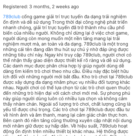
Registered: 3 months, 2 weeks ago
789club
cổng game giải trí trực tuyến đa dạng trải nghiệm
ổn định và dễ sử dụng Trong thời đại công nghệ phát triển
nhanh chóng, giải trí trực tuyến đã trở thành nhu cầu phổ
biến của nhiều người. Không chỉ dừng lại ở việc chơi game,
người dùng còn mong muốn một nền tảng mang lại trải
nghiệm mượt mà, an toàn và đa dạng. 789club là một trong
những cái tên đang dần thu hút sự chú ý nhờ đáp ứng được
những tiêu chí này. Ngay khi truy cập 789club, người chơi có
thể nhận thấy giao diện được thiết kế rõ ràng và dễ sử dụng.
Các danh mục được phân chia hợp lý giúp người dùng dễ
dàng tìm kiếm trò chơi theo nhu cầu. Điều này đặc biệt hữu
ích đối với những người mới bắt đầu. Kho trò chơi tại 789club
được xây dựng đa dạng nhằm phục vụ nhiều đối tượng khác
nhau. Người chơi có thể lựa chọn từ các trò chơi quen thuộc
đến những trò hiện đại với cách chơi mới mẻ. Sự phong phú
này giúp người dùng luôn có nhiều lựa chọn và không cảm
thấy nhàm chán. Ngoài số lượng trò chơi, chất lượng cũng là
yếu tố được chú trọng. Các trò chơi tại 789club được đầu tư
về hình ảnh và âm thanh, mang lại cảm giác chân thực hơn.
Bên cạnh đó nền tảng cũng thường xuyên cập nhật nội dung
mới nhằm giữ được sự hấp dẫn. Về hiệu suất, 789club hoạt
động ổn định trên nhiều thiết bị khác nhau. Hệ thống được