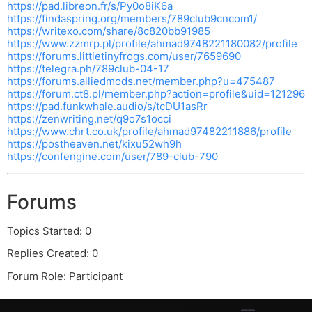
https://pad.libreon.fr/s/Py0o8iK6a
https://findaspring.org/members/789club9cncom1/
https://writexo.com/share/8c820bb91985
https://www.zzmrp.pl/profile/ahmad9748221180082/profile
https://forums.littletinyfrogs.com/user/7659690
https://telegra.ph/789club-04-17
https://forums.alliedmods.net/member.php?u=475487
https://forum.ct8.pl/member.php?action=profile&uid=121296
https://pad.funkwhale.audio/s/tcDU1asRr
https://zenwriting.net/q9o7s1occi
https://www.chrt.co.uk/profile/ahmad97482211886/profile
https://postheaven.net/kixu52wh9h
https://confengine.com/user/789-club-790
Forums
Topics Started: 0
Replies Created: 0
Forum Role: Participant