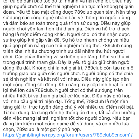
tối ưu để đảm bảo tốc độ tải nhanh và hạn chế lỗi. Điều này
giúp người chơi có thể trải nghiệm liên tục mà không bị gián
đoạn. Yếu tố bảo mật cũng được 789club quan tâm. Nền tảng
sử dụng các công nghệ nhằm bảo vệ thông tin người dùng
và đảm bảo an toàn trong quá trình sử dụng. Điều này giúp
người chơi yên tâm hơn khi tham gia. Dịch vụ hỗ trợ khách
hàng là một điểm cộng khác. Người chơi có thể nhận được
sự trợ giúp khi gặp vấn đề. Sự hỗ trợ nhanh chóng và hiệu
quả góp phần nâng cao trải nghiệm tổng thể. 789club cũng
triển khai nhiều chương trình ưu đãi nhằm thu hút người
chơi. Các phần thưởng và sự kiện giúp tăng thêm sự thú vị
trong quá trình tham gia. Đây là yếu tố giúp giữ chân người
dùng lâu dài. Không chỉ là nơi giải trí, 789club còn tạo ra môi
trường giao lưu giữa các người chơi. Người dùng có thể chia
sẻ kinh nghiệm và kết nối với nhau. Điều này giúp tạo nên
một cộng đồng sôi động. Khả năng truy cập linh hoạt là một
lợi thế lớn của 789club. Người chơi có thể sử dụng trên
nhiều thiết bị và tham gia bất cứ lúc nào. Điều này phù hợp
với nhu cầu giải trí hiện đại. Tổng thể, 789club là một nền
tảng giải trí trực tuyến đáng chú ý với nhiều ưu điểm nổi bật.
Từ nội dung đa dạng đến hệ thống ổn định, tất cả đều hướng
đến việc mang lại trải nghiệm tốt cho người dùng. Nếu bạn
đang tìm kiếm một cổng game dễ sử dụng và có nhiều lựa
chọn, 789club là một gợi ý phù hợp.
https://gamblingtherapy.org/forum/users/789club9cncom1/