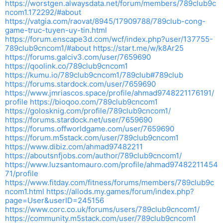
https://worstgen.alwaysdata.net/forum/members/789club9c
ncom1.172292/#about
https://vatgia.com/raovat/8945/17909788/789club-cong-
game-truc-tuyen-uy-tin.html
https://forum.enscape3d.com/wcf/index.php?user/137755-
789club9cncom1/#about
https://start.me/w/k8Ar25
https://forums.galciv3.com/user/7659690
https://qoolink.co/789club9cncom1
https://kumu.io/789club9cncom1/789club#789club
https://forums.stardock.com/user/7659690
https://www.jmriascos.space/profile/ahmad9748221176191/
profile
https://bioqoo.com/789club9cncom1
https://golosknig.com/profile/789club9cncom1/
https://forums.stardock.net/user/7659690
https://forums.offworldgame.com/user/7659690
https://forum.m5stack.com/user/789club9cncom1
https://www.dibiz.com/ahmad97482211
https://aboutsnfjobs.com/author/789club9cncom1/
https://www.luzsantomauro.com/profile/ahmad97482211454
71/profile
https://www.fitday.com/fitness/forums/members/789club9c
ncom1.html
https://allods.my.games/forum/index.php?
page=User&userID=245156
https://www.corc.co.uk/forums/users/789club9cncom1/
https://community.m5stack.com/user/789club9cncom1