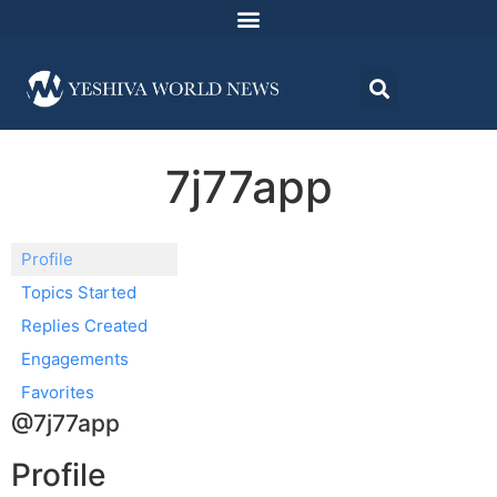
7j77app
Profile
Topics Started
Replies Created
Engagements
Favorites
@7j77app
Profile