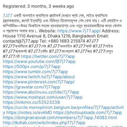
Registered: 3 months, 3 weeks ago
7J77
একটি অনলাইন ক্যাসিনো প্ল্যাটফর্ম যেখানে স্লট গেম, লাইভ ক্যাসিনো
(ব্ল্যাকজ্যাক, রুলেট ইত্যাদি) এবং বিভিন্ন বিনোদনমূলক গেম খেলা যায়। এটি মোবাইল ও
কম্পিউটার—উভয় ডিভাইসে সহজে ব্যবহারযোগ্য এবং নতুন ব্যবহারকারীদের জন্য বোনাস
ও প্রমোশন অফার করে।. Website:
https://www.7j77.app/
Address:
House 1110 Avenue 8, Dhaka 1216, Bangladesh Email:
contact@7j77.app
Tel: +880 1683 215974 #7J77
#7J77ক্যাসিনো #7J77গেম #7J77অনলাইন #7J77স্লট #7J77লাইভ
#7J77জ্যাকপট #7J77গেমিং #7J77বাংলাদেশ #7J77জয় #7J77খেলুন
#7J77বেট
https://twitter.com/7j77app
https://www.youtube.com/@7j77app
https://500px.com/p/7j77app
https://www.tumblr.com/7j77app
https://www.twitch.tv/7j77app/about
https://www.pinterest.com/7j77app/
https://gravatar.com/7j77app
https://www.abclinuxu.cz/lide/7j77app
https://www.moshpyt.com/user/7j77app
https://linkmix.co/53523238
https://uccle.monopinion.belgium.be/profiles/7j77app/activit
y
https://notes.io/evAMD
https://photouploads.com/7j77app
https://dongnairaovat.com/members/7j77app.74083.html
http://tkdlab.com/wiki/index.php?7j77app