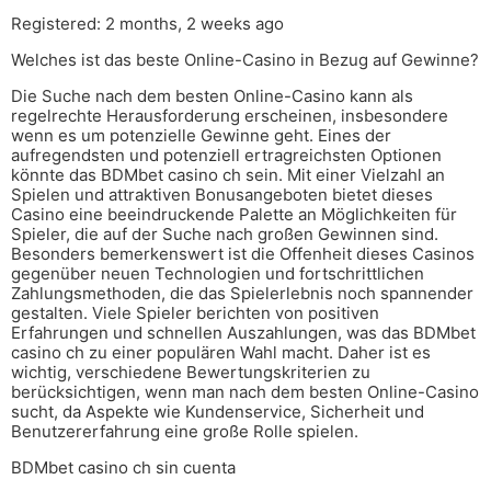
Registered: 2 months, 2 weeks ago
Welches ist das beste Online-Casino in Bezug auf Gewinne?
Die Suche nach dem besten Online-Casino kann als
regelrechte Herausforderung erscheinen, insbesondere
wenn es um potenzielle Gewinne geht. Eines der
aufregendsten und potenziell ertragreichsten Optionen
könnte das BDMbet casino ch sein. Mit einer Vielzahl an
Spielen und attraktiven Bonusangeboten bietet dieses
Casino eine beeindruckende Palette an Möglichkeiten für
Spieler, die auf der Suche nach großen Gewinnen sind.
Besonders bemerkenswert ist die Offenheit dieses Casinos
gegenüber neuen Technologien und fortschrittlichen
Zahlungsmethoden, die das Spielerlebnis noch spannender
gestalten. Viele Spieler berichten von positiven
Erfahrungen und schnellen Auszahlungen, was das BDMbet
casino ch zu einer populären Wahl macht. Daher ist es
wichtig, verschiedene Bewertungskriterien zu
berücksichtigen, wenn man nach dem besten Online-Casino
sucht, da Aspekte wie Kundenservice, Sicherheit und
Benutzererfahrung eine große Rolle spielen.
BDMbet casino ch sin cuenta