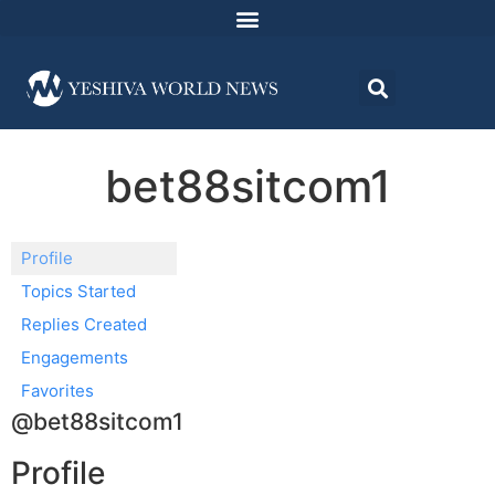
bet88sitcom1
Profile
Topics Started
Replies Created
Engagements
Favorites
@bet88sitcom1
Profile