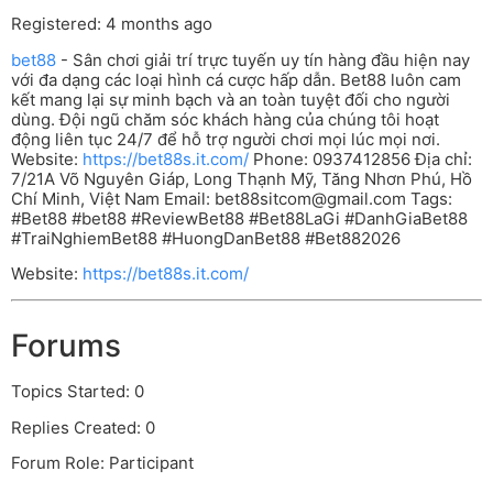
Registered: 4 months ago
bet88
- Sân chơi giải trí trực tuyến uy tín hàng đầu hiện nay
với đa dạng các loại hình cá cược hấp dẫn. Bet88 luôn cam
kết mang lại sự minh bạch và an toàn tuyệt đối cho người
dùng. Đội ngũ chăm sóc khách hàng của chúng tôi hoạt
động liên tục 24/7 để hỗ trợ người chơi mọi lúc mọi nơi.
Website:
https://bet88s.it.com/
Phone: 0937412856 Địa chỉ:
7/21A Võ Nguyên Giáp, Long Thạnh Mỹ, Tăng Nhơn Phú, Hồ
Chí Minh, Việt Nam Email:
bet88sitcom@gmail.com
Tags:
#Bet88 #bet88 #ReviewBet88 #Bet88LaGi #DanhGiaBet88
#TraiNghiemBet88 #HuongDanBet88 #Bet882026
Website:
https://bet88s.it.com/
Forums
Topics Started: 0
Replies Created: 0
Forum Role: Participant