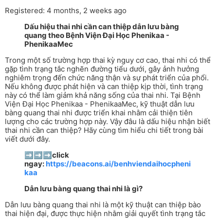
Registered: 4 months, 2 weeks ago
Dấu hiệu thai nhi cần can thiệp dẫn lưu bàng
quang theo Bệnh Viện Đại Học Phenikaa -
PhenikaaMec
Trong một số trường hợp thai kỳ nguy cơ cao, thai nhi có thể
gặp tình trạng tắc nghẽn đường tiểu dưới, gây ảnh hưởng
nghiêm trọng đến chức năng thận và sự phát triển của phổi.
Nếu không được phát hiện và can thiệp kịp thời, tình trạng
này có thể làm giảm khả năng sống của thai nhi. Tại Bệnh
Viện Đại Học Phenikaa - PhenikaaMec, kỹ thuật dẫn lưu
bàng quang thai nhi được triển khai nhằm cải thiện tiên
lượng cho các trường hợp này. Vậy đâu là dấu hiệu nhận biết
thai nhi cần can thiệp? Hãy cùng tìm hiểu chi tiết trong bài
viết dưới đây.
➡️➡️➡️click
ngay:
https://beacons.ai/benhviendaihocpheni
kaa
Dẫn lưu bàng quang thai nhi là gì?
Dẫn lưu bàng quang thai nhi là một kỹ thuật can thiệp bào
thai hiện đại, được thực hiện nhằm giải quyết tình trạng tắc