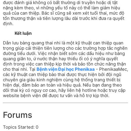
được đánh giá không có bất thường di truyền hoặc dị tật
nặng kèm theo, vì những yếu tố này có thể làm giảm hiệu
quả của can thiệp. Bác sĩ cũng sẽ xem xét tuổi thai, mức độ
tổn thương thận và tiên lượng lâu dài trước khi đưa ra quyết
định.
Kết luận
Dẫn lưu bàng quang thai nhi là một kỹ thuật can thiệp quan
trọng giúp cải thiện tiên lượng cho các trường hợp tắc nghẽn
đường tiểu dưới. Việc nhận biết sớm các dấu hiệu như bàng
quang giãn to, ứ nước thận hay thiểu ối có ý nghĩa quyết
định trong việc can thiệp kịp thời và bảo tồn chức năng thận
cho thai nhi. Tại
Bệnh viện Đại học Phenikaa
- PhenikaaMec,
các kỹ thuật can thiệp bào thai được thực hiện bởi đội ngũ
chuyên gia giàu kinh nghiệm cùng hệ thống trang thiết bị
hiện đại, đảm bảo an toàn và hiệu quả. Nếu bạn đang theo
dõi thai kỳ có nguy cơ cao, hãy liên hệ hotline hoặc truy cập
website bệnh viện để được tư vấn và hỗ trợ kịp thời.
Forums
Topics Started: 0