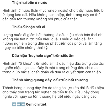
Thận hai bên ứ nước
Hình ảnh ứ nước thận (hydronephrosis) cho thấy nước tiểu bị
ứ đọng kéo dài. Nếu không can thiệp, tình trạng này có thể
dẫn đến tổn thương không hồi phục của thận.
Thiểu ối hoặc hết ối
Lượng nước ối giảm bất thường là dấu hiệu cảnh báo thai nhi
không bài tiết nước tiểu hiệu quả. Thiểu ối kéo dài ảnh
hưởng nghiêm trọng đến sự phát triển của phổi và làm tăng
nguy cơ biến chứng thai kỳ.
Dấu hiệu “keyhole sign” trên siêu âm
Hình ảnh “ổ khóa” trên siêu âm là dấu hiệu đặc trưng của tắc
nghẽn niệu đạo sau. Đây là một trong những tiêu chí quan
trọng giúp bác sĩ chẩn đoán và đưa ra quyết định can thiệp.
Thành bàng quang dày, cấu trúc bất thường
Thành bàng quang dày lên do tăng áp lực kéo dài là dấu hiệu
cho thấy tình trạng tắc nghẽn đã tiến triển. Điều này đồng
nghĩa với nguy cơ tổn thương hệ tiết niệu ngày càng cao.
➡️➡️➡️
Xem chi tiết: