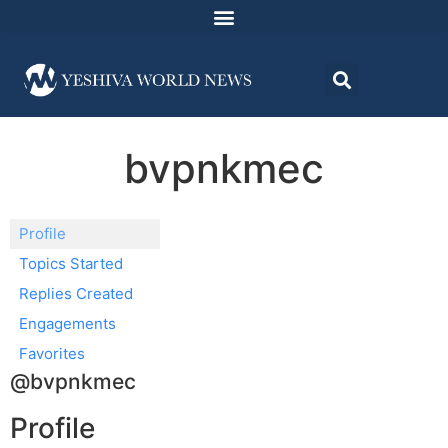
bvpnkmec
Profile
Topics Started
Replies Created
Engagements
Favorites
@bvpnkmec
Profile