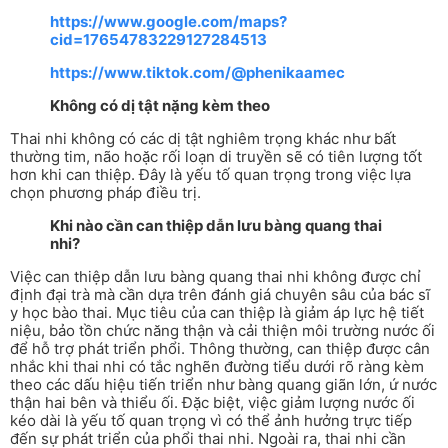
https://www.google.com/maps?
cid=17654783229127284513
https://www.tiktok.com/@
phenikaamec
Không có dị tật nặng kèm theo
Thai nhi không có các dị tật nghiêm trọng khác như bất
thường tim, não hoặc rối loạn di truyền sẽ có tiên lượng tốt
hơn khi can thiệp. Đây là yếu tố quan trọng trong việc lựa
chọn phương pháp điều trị.
Khi nào cần can thiệp dẫn lưu bàng quang thai
nhi?
Việc can thiệp dẫn lưu bàng quang thai nhi không được chỉ
định đại trà mà cần dựa trên đánh giá chuyên sâu của bác sĩ
y học bào thai. Mục tiêu của can thiệp là giảm áp lực hệ tiết
niệu, bảo tồn chức năng thận và cải thiện môi trường nước ối
để hỗ trợ phát triển phổi. Thông thường, can thiệp được cân
nhắc khi thai nhi có tắc nghẽn đường tiểu dưới rõ ràng kèm
theo các dấu hiệu tiến triển như bàng quang giãn lớn, ứ nước
thận hai bên và thiểu ối. Đặc biệt, việc giảm lượng nước ối
kéo dài là yếu tố quan trọng vì có thể ảnh hưởng trực tiếp
đến sự phát triển của phổi thai nhi. Ngoài ra, thai nhi cần