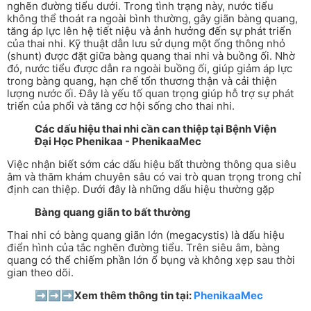
nghẽn đường tiểu dưới. Trong tình trạng này, nước tiểu
không thể thoát ra ngoài bình thường, gây giãn bàng quang,
tăng áp lực lên hệ tiết niệu và ảnh hưởng đến sự phát triển
của thai nhi. Kỹ thuật dẫn lưu sử dụng một ống thông nhỏ
(shunt) được đặt giữa bàng quang thai nhi và buồng ối. Nhờ
đó, nước tiểu được dẫn ra ngoài buồng ối, giúp giảm áp lực
trong bàng quang, hạn chế tổn thương thận và cải thiện
lượng nước ối. Đây là yếu tố quan trọng giúp hỗ trợ sự phát
triển của phổi và tăng cơ hội sống cho thai nhi.
Các dấu hiệu thai nhi cần can thiệp tại Bệnh Viện
Đại Học Phenikaa - PhenikaaMec
Việc nhận biết sớm các dấu hiệu bất thường thông qua siêu
âm và thăm khám chuyên sâu có vai trò quan trọng trong chỉ
định can thiệp. Dưới đây là những dấu hiệu thường gặp
Bàng quang giãn to bất thường
Thai nhi có bàng quang giãn lớn (megacystis) là dấu hiệu
điển hình của tắc nghẽn đường tiểu. Trên siêu âm, bàng
quang có thể chiếm phần lớn ổ bụng và không xẹp sau thời
gian theo dõi.
➡️➡️➡️
Xem thêm thông tin tại:
PhenikaaMec