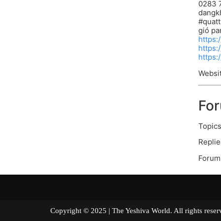
0283 7
dangk
#quat
gió pa
https:
https
https
Websi
Fo
Topics
Replie
Forum 
Copyright © 2025 | The Yeshiva World. All right