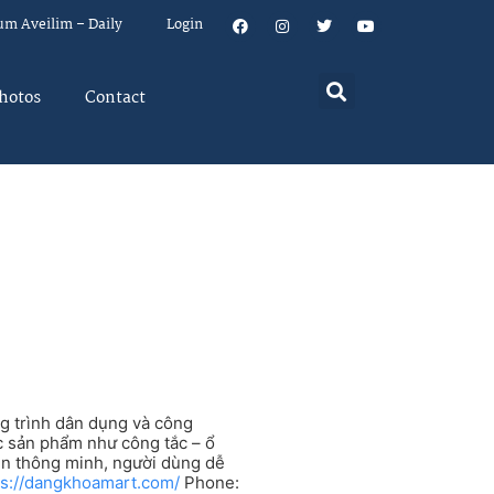
um Aveilim – Daily
Login
hotos
Contact
g trình dân dụng và công
ác sản phẩm như công tắc – ổ
iện thông minh, người dùng dễ
ps://dangkhoamart.com/
Phone: