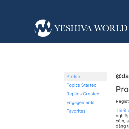
@da
Profile
Topics Started
Pro
Replies Created
Regist
Engagements
Thiết 
Favorites
nghiệp
cắm, a
dàng t