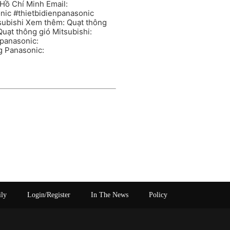
Hồ Chí Minh Email:
ic #thietbidienpanasonic
ubishi Xem thêm: Quạt thông
uạt thông gió Mitsubishi:
panasonic:
g Panasonic:
ily
Login/Register
In The News
Policy