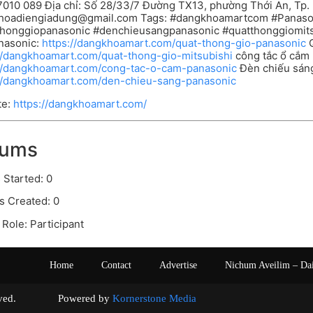
010 089 Địa chỉ: Số 28/33/7 Đường TX13, phường Thới An, Tp. 
hoadiengiadung@gmail.com
Tags: #dangkhoamartcom #Panason
thonggiopanasonic #denchieusangpanasonic #quatthonggiomits
nasonic:
https://dangkhoamart.com/quat-thong-gio-panasonic
Q
//dangkhoamart.com/quat-thong-gio-mitsubishi
công tắc ổ cắm 
://dangkhoamart.com/cong-tac-o-cam-panasonic
Đèn chiếu sán
://dangkhoamart.com/den-chieu-sang-panasonic
te:
https://dangkhoamart.com/
rums
 Started: 0
s Created: 0
Role: Participant
Home
Contact
Advertise
Nichum Aveilim – Da
s reserved. Powered by
Kornerstone Media