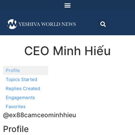
CEO Minh Hiếu
Profile
Topics Started
Replies Created
Engagements
Favorites
@ex88camceominhhieu
Profile