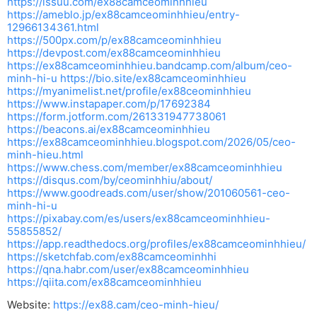
https://issuu.com/ex88camceominhhieu
https://ameblo.jp/ex88camceominhhieu/entry-
12966134361.html
https://500px.com/p/ex88camceominhhieu
https://devpost.com/ex88camceominhhieu
https://ex88camceominhhieu.bandcamp.com/album/ceo-
minh-hi-u
https://bio.site/ex88camceominhhieu
https://myanimelist.net/profile/ex88ceominhhieu
https://www.instapaper.com/p/17692384
https://form.jotform.com/261331947738061
https://beacons.ai/ex88camceominhhieu
https://ex88camceominhhieu.blogspot.com/2026/05/ceo-
minh-hieu.html
https://www.chess.com/member/ex88camceominhhieu
https://disqus.com/by/ceominhhiu/about/
https://www.goodreads.com/user/show/201060561-ceo-
minh-hi-u
https://pixabay.com/es/users/ex88camceominhhieu-
55855852/
https://app.readthedocs.org/profiles/ex88camceominhhieu/
https://sketchfab.com/ex88camceominhhi
https://qna.habr.com/user/ex88camceominhhieu
https://qiita.com/ex88camceominhhieu
Website:
https://ex88.cam/ceo-minh-hieu/