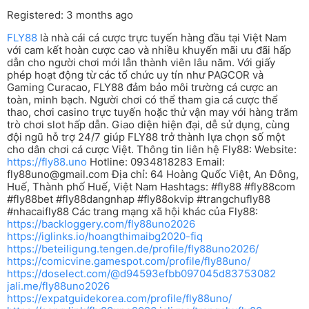
Registered: 3 months ago
FLY88
là nhà cái cá cược trực tuyến hàng đầu tại Việt Nam
với cam kết hoàn cược cao và nhiều khuyến mãi ưu đãi hấp
dẫn cho người chơi mới lẫn thành viên lâu năm. Với giấy
phép hoạt động từ các tổ chức uy tín như PAGCOR và
Gaming Curacao, FLY88 đảm bảo môi trường cá cược an
toàn, minh bạch. Người chơi có thể tham gia cá cược thể
thao, chơi casino trực tuyến hoặc thử vận may với hàng trăm
trò chơi slot hấp dẫn. Giao diện hiện đại, dễ sử dụng, cùng
đội ngũ hỗ trợ 24/7 giúp FLY88 trở thành lựa chọn số một
cho dân chơi cá cược Việt. Thông tin liên hệ Fly88: Website:
https://fly88.uno
Hotline: 0934818283 Email:
fly88uno@gmail.com
Địa chỉ: 64 Hoàng Quốc Việt, An Đông,
Huế, Thành phố Huế, Việt Nam Hashtags: #fly88 #fly88com
#fly88bet #fly88dangnhap #fly88okvip #trangchufly88
#nhacaifly88 Các trang mạng xã hội khác của Fly88:
https://backloggery.com/fly88uno2026
https://iglinks.io/hoangthimaibg2020-fiq
https://beteiligung.tengen.de/profile/fly88uno2026/
https://comicvine.gamespot.com/profile/fly88uno/
https://doselect.com/@d94593efbb097045d83753082
jali.me/fly88uno2026
https://expatguidekorea.com/profile/fly88uno/