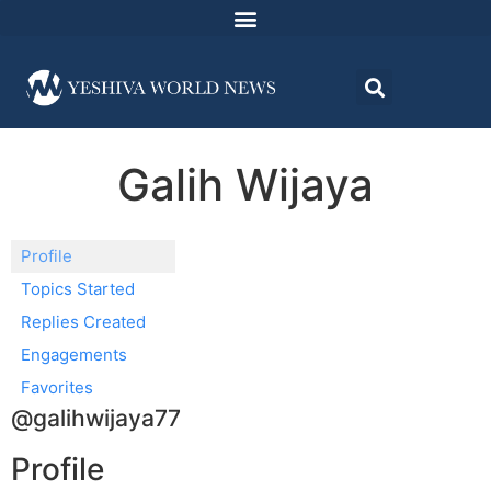
Galih Wijaya
Profile
Topics Started
Replies Created
Engagements
Favorites
@galihwijaya77
Profile