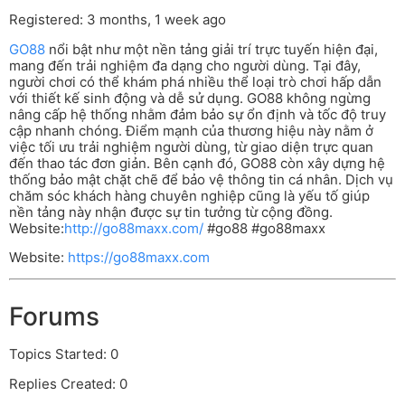
Registered: 3 months, 1 week ago
GO88
nổi bật như một nền tảng giải trí trực tuyến hiện đại,
mang đến trải nghiệm đa dạng cho người dùng. Tại đây,
người chơi có thể khám phá nhiều thể loại trò chơi hấp dẫn
với thiết kế sinh động và dễ sử dụng. GO88 không ngừng
nâng cấp hệ thống nhằm đảm bảo sự ổn định và tốc độ truy
cập nhanh chóng. Điểm mạnh của thương hiệu này nằm ở
việc tối ưu trải nghiệm người dùng, từ giao diện trực quan
đến thao tác đơn giản. Bên cạnh đó, GO88 còn xây dựng hệ
thống bảo mật chặt chẽ để bảo vệ thông tin cá nhân. Dịch vụ
chăm sóc khách hàng chuyên nghiệp cũng là yếu tố giúp
nền tảng này nhận được sự tin tưởng từ cộng đồng.
Website:
http://go88maxx.com/
#go88 #go88maxx
Website:
https://go88maxx.com
Forums
Topics Started: 0
Replies Created: 0