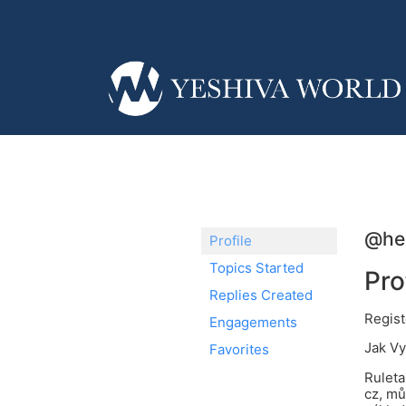
@hel
Profile
Topics Started
Pro
Replies Created
Regist
Engagements
Jak Vy
Favorites
Ruleta
cz, mů