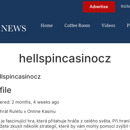
Nich
Advertise
Home
Coffee Room
Videos
P
hellspincasinocz
lspincasinocz
file
ered: 2 months, 4 weeks ago
hrát Ruletu v Online Kasinu
 je fascinující hra, která přitahuje hráče z celého světa. Při hraní
žete zkusit několik strategií, které by vám mohly pomoci zvýši