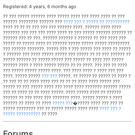
Registered: 4 years, 6 months ago
?? ??? ????? ?????? ???? ????? ???? ??? ???? ???? ?? ???
?????? ???????? ?????? ???
???? ??? ? ????? ?? ??????????
???? ?? ?? ?? ??? ??? ??? ?????? ????. ?????? ???? ????
??????? ??? ??? ??? ???? ???? ?? ??? ????? ?????? ?????? ??
?????? ??? ?? ???. ?????? ?????? ? ?????? ?? ??? ???? ???
????? ?? ????? ???? ?? ?????? ????? ????? ????? ?????????.
??? ?????? ???????. ????? ??? ? ??? ????? ??? ???? ?? ?????
? ?????? ??? ???? ????? ????? ??? ????? ?? ?? ??? ?????? ??
????? ?????? ?? ????? ????? ??? ????? ?? ???? ??? ?????
?????? ???? ? ???? ????? ????? ?? ?? ????. ??? ??? ?? ????
??? ????? ????? ????? ????. ??? ???? ???? ? ???? ??? ???
????. ????? ?????
??? ???
?????. ?? ????? ?? ????? ?? ???? ?
?? ??? ?? ?? ???? ???? ??? ?? ?? ?? ???? ???? ????? ???
????? ?? ??? ????? ???? ??? ???? ???? ??????? ?????? ?????
??? ?? ???? ?? ?? ???? ?????: ???? ????? ???? ?? ??????
?????? ?? ??? ???? ??? ??????? ????. ????? ????? ? ????
?????? ?? ???? ?? ????
????? ???
�????? ???? ??? ??? ??
????? ???????? ??? ?? ????? ????? ???? ????
???? ??? ?
????? ??????????
?? ????
Forums