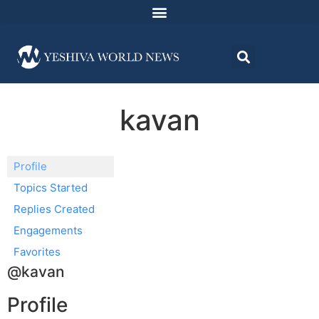
kavan
Profile
Topics Started
Replies Created
Engagements
Favorites
@kavan
Profile