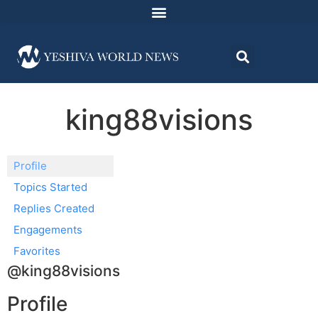
king88visions
Profile
Topics Started
Replies Created
Engagements
Favorites
@king88visions
Profile