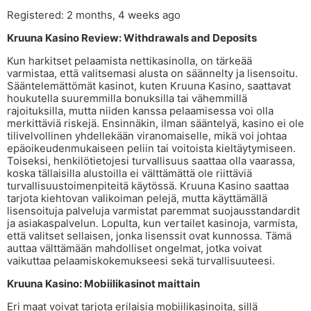
Registered: 2 months, 4 weeks ago
Kruuna Kasino Review: Withdrawals and Deposits
Kun harkitset pelaamista nettikasinolla, on tärkeää
varmistaa, että valitsemasi alusta on säännelty ja lisensoitu.
Sääntelemättömät kasinot, kuten Kruuna Kasino, saattavat
houkutella suuremmilla bonuksilla tai vähemmillä
rajoituksilla, mutta niiden kanssa pelaamisessa voi olla
merkittäviä riskejä. Ensinnäkin, ilman sääntelyä, kasino ei ole
tilivelvollinen yhdellekään viranomaiselle, mikä voi johtaa
epäoikeudenmukaiseen peliin tai voitoista kieltäytymiseen.
Toiseksi, henkilötietojesi turvallisuus saattaa olla vaarassa,
koska tällaisilla alustoilla ei välttämättä ole riittäviä
turvallisuustoimenpiteitä käytössä. Kruuna Kasino saattaa
tarjota kiehtovan valikoiman pelejä, mutta käyttämällä
lisensoituja palveluja varmistat paremmat suojausstandardit
ja asiakaspalvelun. Lopulta, kun vertailet kasinoja, varmista,
että valitset sellaisen, jonka lisenssit ovat kunnossa. Tämä
auttaa välttämään mahdolliset ongelmat, jotka voivat
vaikuttaa pelaamiskokemukseesi sekä turvallisuuteesi.
Kruuna Kasino: Mobiilikasinot maittain
Eri maat voivat tarjota erilaisia mobiilikasinoita, sillä