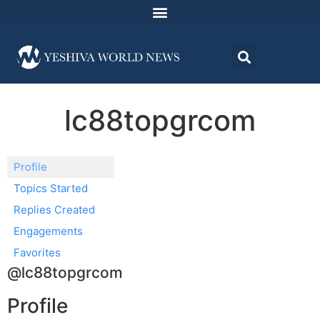
lc88topgrcom
Profile
Topics Started
Replies Created
Engagements
Favorites
@lc88topgrcom
Profile