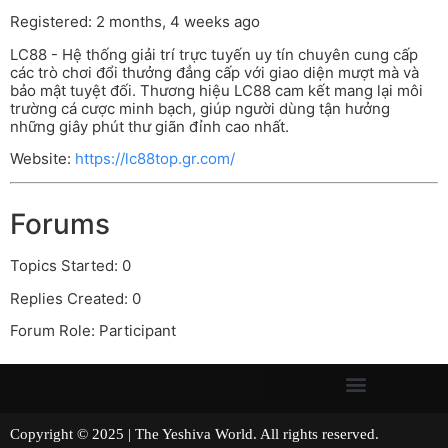
Registered: 2 months, 4 weeks ago
LC88 - Hệ thống giải trí trực tuyến uy tín chuyên cung cấp
các trò chơi đổi thưởng đẳng cấp với giao diện mượt mà và
bảo mật tuyệt đối. Thương hiệu LC88 cam kết mang lại môi
trường cá cược minh bạch, giúp người dùng tận hưởng
những giây phút thư giãn đỉnh cao nhất.
Website:
https://lc88top.gr.com/
Forums
Topics Started: 0
Replies Created: 0
Forum Role: Participant
Copyright © 2025 | The Yeshiva World. All rights reserved.