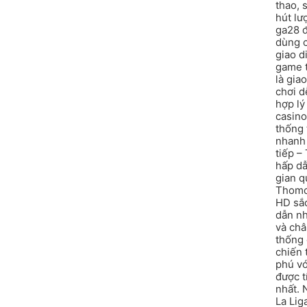
thao, 
hút lư
ga28 đ
dùng c
giao d
game t
là gia
chơi d
hợp lý
casino
thống 
nhanh 
tiếp –
hấp dẫ
gian q
Thomo 
HD sắc
dẫn nh
và châ
thống 
chiến 
phú vớ
được t
nhất. 
La Lig