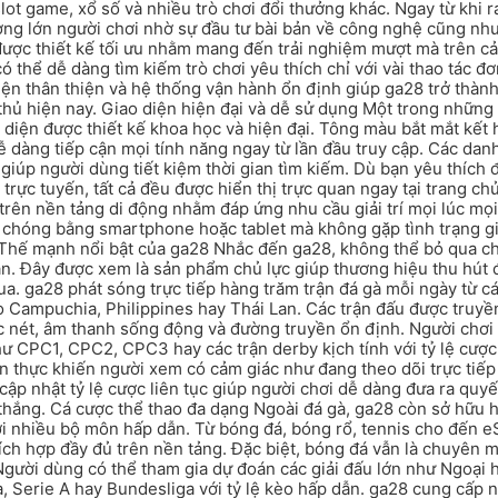
slot game, xổ số và nhiều trò chơi đổi thưởng khác. Ngay từ khi 
ợng lớn người chơi nhờ sự đầu tư bài bản về công nghệ cũng như
ược thiết kế tối ưu nhằm mang đến trải nghiệm mượt mà trên cả 
ó thể dễ dàng tìm kiếm trò chơi yêu thích chỉ với vài thao tác đơ
iện thân thiện và hệ thống vận hành ổn định giúp ga28 trở thàn
hủ hiện nay. Giao diện hiện đại và dễ sử dụng Một trong những
o diện được thiết kế khoa học và hiện đại. Tông màu bắt mắt kết
ễ dàng tiếp cận mọi tính năng ngay từ lần đầu truy cập. Các dan
 giúp người dùng tiết kiệm thời gian tìm kiếm. Dù bạn yêu thích 
 trực tuyến, tất cả đều được hiển thị trực quan ngay tại trang ch
trên nền tảng di động nhằm đáp ứng nhu cầu giải trí mọi lúc mọi
chóng bằng smartphone hoặc tablet mà không gặp tình trạng giật 
 Thế mạnh nổi bật của ga28 Nhắc đến ga28, không thể bỏ qua ch
n. Đây được xem là sản phẩm chủ lực giúp thương hiệu thu hút 
ua. ga28 phát sóng trực tiếp hàng trăm trận đá gà mỗi ngày từ c
Campuchia, Philippines hay Thái Lan. Các trận đấu được truyền 
 nét, âm thanh sống động và đường truyền ổn định. Người chơi c
ư CPC1, CPC2, CPC3 hay các trận derby kịch tính với tỷ lệ cược
n thực khiến người xem có cảm giác như đang theo dõi trực tiếp 
cập nhật tỷ lệ cược liên tục giúp người chơi dễ dàng đưa ra quyế
thắng. Cá cược thể thao đa dạng Ngoài đá gà, ga28 còn sở hữu 
i nhiều bộ môn hấp dẫn. Từ bóng đá, bóng rổ, tennis cho đến eS
ích hợp đầy đủ trên nền tảng. Đặc biệt, bóng đá vẫn là chuyên 
Người dùng có thể tham gia dự đoán các giải đấu lớn như Ngoạ
a, Serie A hay Bundesliga với tỷ lệ kèo hấp dẫn. ga28 cung cấp 