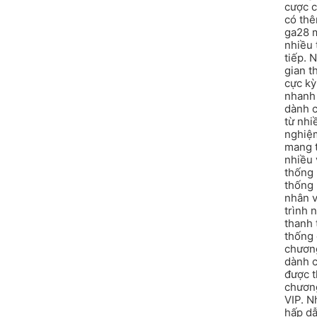
cược c
có thê
ga28 m
nhiều 
tiếp. 
gian t
cực kỳ
nhanh 
dành c
từ nhi
nghiệm
mang t
nhiều 
thống 
thống 
nhân v
trình 
thanh 
thống 
chương
dành c
được t
chương
VIP. N
hấp dẫ