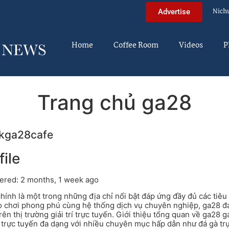
Nich
Advertise
Home
Coffee Room
Videos
P
Trang chủ ga28
nkga28cafe
file
ered: 2 months, 1 week ago
hính là một trong những địa chỉ nổi bật đáp ứng đầy đủ các tiêu c
ò chơi phong phú cùng hệ thống dịch vụ chuyên nghiệp, ga28 đ
rên thị trường giải trí trực tuyến. Giới thiệu tổng quan về ga28 
rí trực tuyến đa dạng với nhiều chuyên mục hấp dẫn như đá gà trực