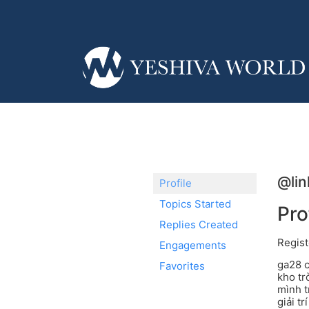
@li
Profile
Topics Started
Pro
Replies Created
Regist
Engagements
ga28 c
Favorites
kho tr
mình t
giải t