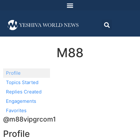
M88
Profile
Topics Started
Replies Created
Engagements
Favorites
@m88vipgrcom1
Profile