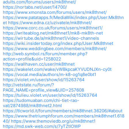
adults.com/forums/users/mk8thnet/
https://nortabs.net/user/14700/
https://www.xmonsta.com/forums/users/mk8thnet/
https://www.patatapps.fr/MediaWiki/index.php/User:Mk8thn
et
https://www.edna.cz/uzivatele/mk8thnet/
https://www.corc.co.uk/forums/users/mk8thnet1/
https://writeablog.net/mk8thnet1/mk8-mk8th-net
https://wirtube.de/a/mk8thnet1/video-channels
https://wiki.insidertoday.org/index.php/User:Mk8thnet
https://www.weddingbee.com/members/mk8thnet/
http://web.symbol.rs/forum/member.php?
action=profile&uid=1258022
https://wallhaven.cc/user/mk8thnet
https://wakelet.com/wake/vW8kpcaKYVUDNJXn-cy0t
https://vocal.media/authors/m-k8-og1q8e0bt1
https://violet.vn/user/show/id/15263764
http://vetstate.ru/forum/?
PAGE_NAME=profile_view&UID=257608
https://tulieu.violet.vn/user/show/id/15263764
https://tudomuaban.com/chi-tiet-rao-
vat/2874988/mk8thnet2.html
https://tlcworld.it/forum/members/mk8thnet.36206/#about
https://www.thetriumphforum.com/members/mk8thnet1.618
40/
https://www.themoviedb.org/u/mk8thnet1
https://md.swk-web.com/s/7yTZtIOWP