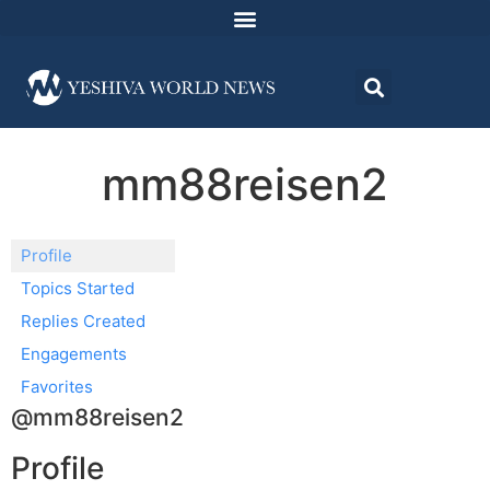
mm88reisen2
Profile
Topics Started
Replies Created
Engagements
Favorites
@mm88reisen2
Profile