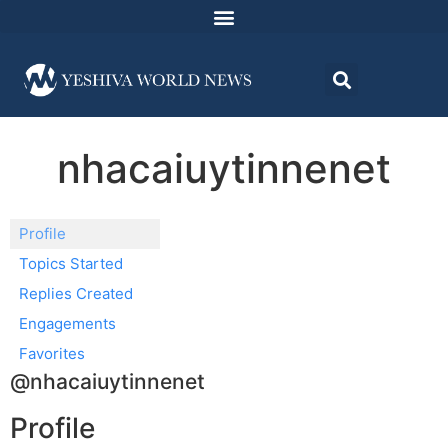
nhacaiuytinnenet
Profile
Topics Started
Replies Created
Engagements
Favorites
@nhacaiuytinnenet
Profile