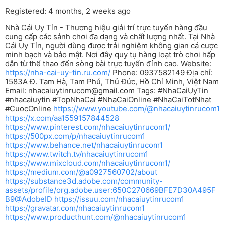
Registered: 4 months, 2 weeks ago
Nhà Cái Uy Tín - Thương hiệu giải trí trực tuyến hàng đầu
cung cấp các sảnh chơi đa dạng và chất lượng nhất. Tại Nhà
Cái Uy Tín, người dùng được trải nghiệm không gian cá cược
minh bạch và bảo mật. Nơi đây quy tụ hàng loạt trò chơi hấp
dẫn từ thể thao đến sòng bài trực tuyến đỉnh cao. Website:
https://nha-cai-uy-tin.ru.com/
Phone: 0937582149 Địa chỉ:
1583A Đ. Tam Hà, Tam Phú, Thủ Đức, Hồ Chí Minh, Việt Nam
Email:
nhacaiuytinrucom@gmail.com
Tags: #NhaCaiUyTin
#nhacaiuytin #TopNhaCai #NhaCaiOnline #NhaCaiTotNhat
#CuocOnline
https://www.youtube.com/@nhacaiuytinrucom1
https://x.com/aa1559157844528
https://www.pinterest.com/nhacaiuytinrucom1/
https://500px.com/p/nhacaiuytinrucom1
https://www.behance.net/nhacaiuytinrucom1
https://www.twitch.tv/nhacaiuytinrucom1
https://www.mixcloud.com/nhacaiuytinrucom1/
https://medium.com/@a0927560702/about
https://substance3d.adobe.com/community-
assets/profile/org.adobe.user:650C270669BFE7D30A495F
B9@AdobeID
https://issuu.com/nhacaiuytinrucom1
https://gravatar.com/nhacaiuytinrucom1
https://www.producthunt.com/@nhacaiuytinrucom1