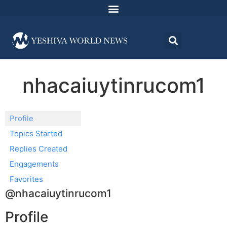
nhacaiuytinrucom1
Profile
Topics Started
Replies Created
Engagements
Favorites
@nhacaiuytinrucom1
Profile