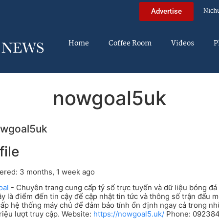
Nich
Advertise
Home
Coffee Room
Videos
P
nowgoal5uk
wgoal5uk
file
ered: 3 months, 1 week ago
al
- Chuyên trang cung cấp tỷ số trực tuyến và dữ liệu bóng đá
ây là điểm đến tin cậy để cập nhật tin tức và thông số trận đấu mọ
ấp hệ thống máy chủ để đảm bảo tính ổn định ngay cả trong n
riệu lượt truy cập. Website:
https://nowgoal5.uk/
Phone: 0923847