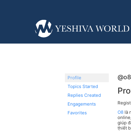
@o8
Profile
Topics Started
Pro
Replies Created
Regist
Engagements
O8⁠
là 
Favorites
online
giúp đ
thiết 