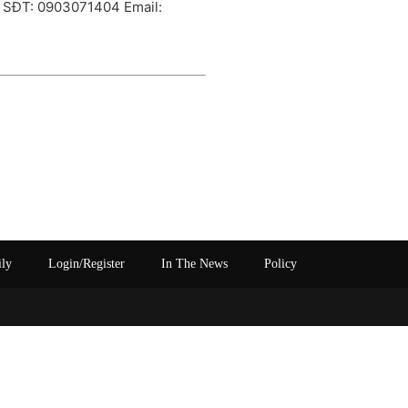
m SĐT: 0903071404 Email:
ily
Login/Register
In The News
Policy