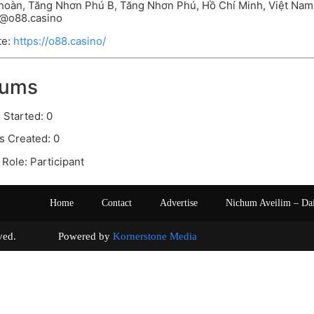
hoàn, Tăng Nhơn Phú B, Tăng Nhơn Phú, Hồ Chí Minh, Việt Na
e@o88.casino
te:
https://o88.casino/
rums
 Started: 0
s Created: 0
Role: Participant
Home
Contact
Advertise
Nichum Aveilim – Da
s reserved. Powered by
Kornerstone Media