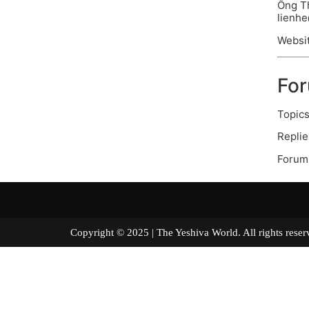
Ông T
lienh
Websi
Fo
Topics
Replie
Forum 
Copyright © 2025 | The Yeshiva World. All right