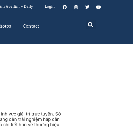
um Aveilim – Daily
Login
hotos
Contact
nh vực giải trí trực tuyến. Sở
ang đến trải nghiệm hấp dẫn
à chi tiết hơn về thương hiệu