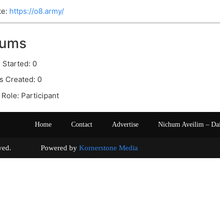
te:
https://o8.army/
rums
 Started: 0
s Created: 0
Role: Participant
Home
Contact
Advertise
Nichum Aveilim – Da
s reserved. Powered by
Kornerstone Media