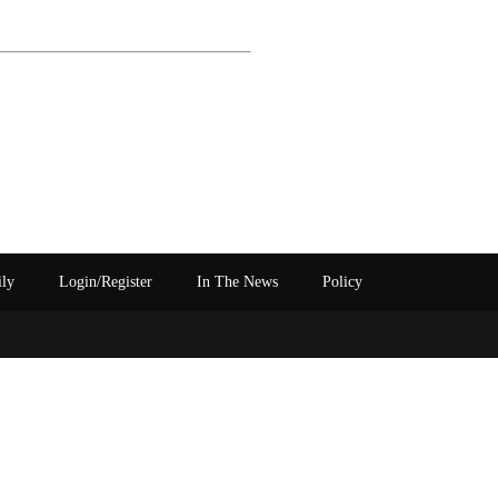
ily
Login/Register
In The News
Policy