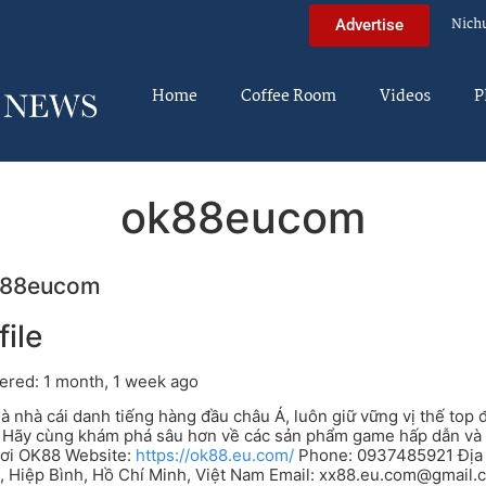
Nich
Advertise
Home
Coffee Room
Videos
P
ok88eucom
88eucom
file
ered: 1 month, 1 week ago
là nhà cái danh tiếng hàng đầu châu Á, luôn giữ vững vị thế top 
 Hãy cùng khám phá sâu hơn về các sản phẩm game hấp dẫn và 
hơi OK88 Website:
https://ok88.eu.com/
Phone: 0937485921 Địa c
 Hiệp Bình, Hồ Chí Minh, Việt Nam Email:
xx88.eu.com@gmail.