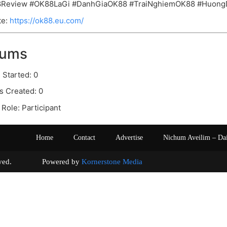
Review #OK88LaGi #DanhGiaOK88 #TraiNghiemOK88 #Huon
te:
https://ok88.eu.com/
rums
 Started: 0
s Created: 0
Role: Participant
Home
Contact
Advertise
Nichum Aveilim – Da
s reserved. Powered by
Kornerstone Media