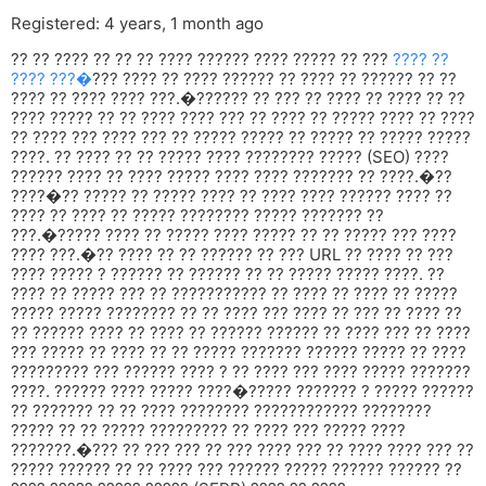
Registered: 4 years, 1 month ago
?? ?? ???? ?? ?? ?? ???? ?????? ???? ????? ?? ???
???? ??
???? ???�
??? ???? ?? ???? ?????? ?? ???? ?? ?????? ?? ??
???? ?? ???? ???? ???.�?????? ?? ??? ?? ???? ?? ???? ?? ??
???? ????? ?? ?? ???? ???? ??? ?? ???? ?? ????? ???? ?? ????
?? ???? ??? ???? ??? ?? ????? ????? ?? ????? ?? ????? ?????
????. ?? ???? ?? ?? ????? ???? ???????? ????? (SEO) ????
?????? ???? ?? ???? ????? ???? ???? ??????? ?? ????.�??
????�?? ????? ?? ????? ???? ?? ???? ???? ?????? ???? ??
???? ?? ???? ?? ????? ???????? ????? ??????? ??
???.�????? ???? ?? ????? ???? ????? ?? ?? ????? ??? ????
???? ???.�?? ???? ?? ?? ?????? ?? ??? URL ?? ???? ?? ???
???? ????? ? ?????? ?? ?????? ?? ?? ????? ????? ????. ??
???? ?? ????? ??? ?? ??????????? ?? ???? ?? ???? ?? ?????
????? ????? ???????? ?? ?? ???? ??? ???? ?? ??? ?? ???? ??
?? ?????? ???? ?? ???? ?? ?????? ?????? ?? ???? ??? ?? ????
??? ????? ?? ???? ?? ?? ????? ??????? ?????? ????? ?? ????
????????? ??? ?????? ???? ? ?? ???? ??? ???? ????? ???????
????. ?????? ???? ????? ????�????? ??????? ? ????? ??????
?? ??????? ?? ?? ???? ???????? ???????????? ????????
????? ?? ?? ????? ????????? ?? ???? ??? ????? ????
???????.�??? ?? ??? ??? ?? ??? ???? ??? ?? ???? ???? ??? ??
????? ?????? ?? ?? ???? ??? ?????? ????? ?????? ?????? ??