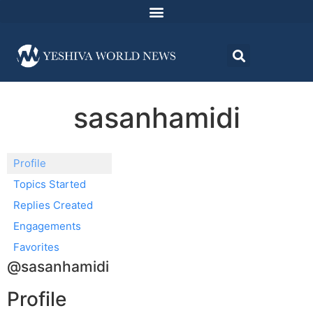
sasanhamidi
Profile
Topics Started
Replies Created
Engagements
Favorites
@sasanhamidi
Profile