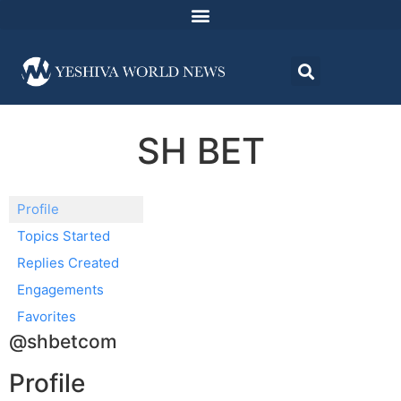
SH BET
Profile
Topics Started
Replies Created
Engagements
Favorites
@shbetcom
Profile