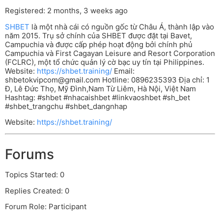
Registered: 2 months, 3 weeks ago
SHBET
là một nhà cái có nguồn gốc từ Châu Á, thành lập vào
năm 2015. Trụ sở chính của SHBET được đặt tại Bavet,
Campuchia và được cấp phép hoạt động bởi chính phủ
Campuchia và First Cagayan Leisure and Resort Corporation
(FCLRC), một tổ chức quản lý cờ bạc uy tín tại Philippines.
Website:
https://shbet.training/
Email:
shbetokvipcom@gmail.com
Hotline: 0896235393 Địa chỉ: 1
Đ, Lê Đức Thọ, Mỹ Đình,Nam Từ Liêm, Hà Nội, Việt Nam
Hashtag: #shbet #nhacaishbet #linkvaoshbet #sh_bet
#shbet_trangchu #shbet_dangnhap
Website:
https://shbet.training/
Forums
Topics Started: 0
Replies Created: 0
Forum Role: Participant