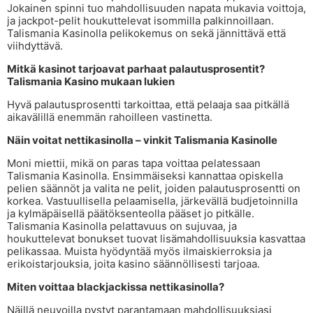
Jokainen spinni tuo mahdollisuuden napata mukavia voittoja,
ja jackpot-pelit houkuttelevat isommilla palkinnoillaan.
Talismania Kasinolla pelikokemus on sekä jännittävä että
viihdyttävä.
Mitkä kasinot tarjoavat parhaat palautusprosentit?
Talismania Kasino mukaan lukien
Hyvä palautusprosentti tarkoittaa, että pelaaja saa pitkällä
aikavälillä enemmän rahoilleen vastinetta.
Näin voitat nettikasinolla – vinkit Talismania Kasinolle
Moni miettii, mikä on paras tapa voittaa pelatessaan
Talismania Kasinolla. Ensimmäiseksi kannattaa opiskella
pelien säännöt ja valita ne pelit, joiden palautusprosentti on
korkea. Vastuullisella pelaamisella, järkevällä budjetoinnilla
ja kylmäpäisellä päätöksenteolla pääset jo pitkälle.
Talismania Kasinolla pelattavuus on sujuvaa, ja
houkuttelevat bonukset tuovat lisämahdollisuuksia kasvattaa
pelikassaa. Muista hyödyntää myös ilmaiskierroksia ja
erikoistarjouksia, joita kasino säännöllisesti tarjoaa.
Miten voittaa blackjackissa nettikasinolla?
Näillä neuvoilla pystyt parantamaan mahdollisuuksiasi