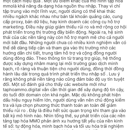
một cách hiệu quả . Một ưu điểm khác của mô hình tạp hóa
mmolà khả năng đa dạng hóa nguồn thu nhập. Thay vì chỉ
tập trung vào một lĩnh vực, người dùng có thể khai thác
nhiều ngách khác nhau như bán tài khoản quảng cáo, cung
cấp proxy, bán dữ liệu, hay kinh doanh các công cụ hỗ trợ
marketing. Điều này giúp giảm thiểu rủi ro và mở rộng cơ hội
phát triển trong thị trường đầy biến động. Ngoài ra, hệ sinh
thái của các nền tảng này còn hỗ trợ mạnh mẽ cho cả người
mới bắt đầu. Những người chưa có nhiều kinh nghiệm vẫn có
thể dễ dàng tiếp cận và tham gia vào thị trường nhờ các
hướng dẫn chi tiết, trung tâm hỗ trợ và cộng đồng người
dùng đông đảo. Theo thông tin từ trang trợ giúp, hệ thống
được xây dựng nhằm mang lại môi trường giao dịch minh
bạch, rõ ràng và thuận tiện cho người dùng, đồng thời đồng
hành lâu dài trong quá trình phát triển thu nhập số . Lưu ý
rằng không phải nền tảng nào cũng đảm bảo độ uy tín tuyệt
đối. Một số đánh giá cho thấy các website mới như
taphoammo.digital vẫn cần thời gian để xây dựng độ tin cậy,
do tuổi đời domain còn khá ngắn. Mặc dù không phát hiện
dấu hiệu nguy hiểm lớn, người dùng vẫn nên chủ động kiểm
tra và lựa chọn phương thức thanh toán an toàn để giảm
thiểu rủi ro . Đây là điều hết sức quan trọng khi tham gia vào
bất kỳ mô hình nào. Nhìn tổng thể, sự phát triển của các nền
tảng tạp hóa MMO phản ánh xu hướng tất yếu của nền kinh
tế số: tự động hóa, minh bạch hóa và tối ưu hóa trải nghiệm