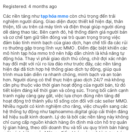
Registered: 4 months ago
Các nền tảng như
tạp hóa mmo
còn chú trọng đến trải
nghiệm người dùng. Giao diện được thiết kế hiện đại, thân
thiện, tối ưu trên cả máy tính và điện thoại giúp người dùng
dễ dàng thao tác. Bên cạnh đó, hệ thống đánh giá người bán
và cơ chế tạm giữ tiền đóng vai trò quan trọng trong việc
đảm bảo tính minh bạch của giao dịch, hạn chế tối đa các rủi
ro thường gặp trong lĩnh vực MMO . Điểm đặc biệt khiến các
mô hình tạp hóa mmo trở nên hấp dẫn chính là khả năng tự
động hóa. Thay vì phải giao dịch thủ công, chờ đợi xác nhận
hay đối mặt với rủi ro lừa đảo như trước đây, các nền tảng
hiện đại đã tích hợp hệ thống giao dịch tự động, giúp quá
trình mua bán diễn ra nhanh chóng, minh bạch và an toàn
hơn. Người dùng có thể thực hiện giao dịch 24/7 mà không
cần phụ thuộc vào thời gian hoạt động của người bán, từ đó
tiết kiệm đáng kể thời gian và công sức. Trong bối cảnh cạnh
tranh ngày càng gay gắt, việc lựa chọn đúng nền tảng để
hoạt động trở thành yếu tố sống còn đối với các seller MMO.
Nhiều người có kinh nghiệm cho rằng, việc chuyển sang các
hệ thống tự động như taphoammo.digital giúp cải thiện đáng
kể hiệu suất kinh doanh. Lý do là bởi các nền tảng này không
chỉ cung cấp nguồn khách hàng ổn định mà còn hỗ trợ quản
lý gian hàng, theo dõi doanh thu và tối ưu quy trình bán hàng