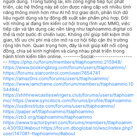
người dùng. Trong tương lai, khi công nghệ tiếp tục phát
triển, các hệ thống này sẽ còn được nâng cấp với nhiều tính
năng thông minh hơn như AI hỗ trợ giao dịch, phân tích dữ
liệu người dùng và tự động đề xuất sản phẩm phù hợp. Đối
với những ai đang tìm kiếm cơ hội trong lĩnh vực MMO, việc
tiếp cận và tận dụng các nền tảng như taphoammo.digital có
thể là một bước đi chiến lược. Không chỉ giúp tiết kiệm thời
gian, tối ưu chi phí mà còn mở ra cơ hội tiếp cận thị trường
rộng lớn hơn. Quan trọng hơn, đây là nơi giúp kết nối cộng
đồng, chia sẻ kinh nghiệm và cùng nhau phát triển trong
hành trình kiếm tiền online. --------Social------------------
--
https://php.ru/forum/members/ttaphoammo.215948/
https://www.bookingblog.com/forum/users/ttaphoammo/
https://forums.starcontrol.com/user/7654741
https://amaz0ns.com/forums/users/ttaphoammo/
https://www.lamchame.com/forum/members/ttaphoammo.10
54484/
https://shhhnewcastleswingers.club/forums/users/ttaphoam
mo/
https://www.syncdocs.com/forums/profile/ttaphoammo
https://usdinstitute.com/forums/users/ttaphoammo/
https://paper.wf/ttaphoammo/ttaphoammo
https://zb3.org/ttaphoammo/ttaphoammo
https://www.tractorbynet.com/forums/members/ttaphoamm
o.430192/#about
https://forum.dboglobal.to/wsc/index.php?
user/147081-ttaphoammo/#about