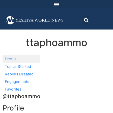
ttaphoammo
Profile
Topics Started
Replies Created
Engagements
Favorites
@ttaphoammo
Profile