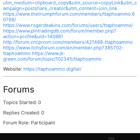
utm_medium=clipboard_copy&utm_source=copyLink&utm_c
ampaign=postshare_creator&utm_content=join_link
https://www.thetriumphforum.com/members/ttaphoammo.6
0768/
https://www.rogerdeakins.com/forums/users/ttaphoammo/
https://www.pintradingdb.com/forum/member.php?
action=profile&uid=140881
http://forum.cncprovn.com/members/421468-ttaphoammo
https://www.itchyforum.com/en/member.php?385702-
ttaphoammo
https://www.jk-
green.com/forum/topic/102345/ttaphoammo
Website:
https://taphoammo.digital/
Forums
Topics Started: 0
Replies Created: 0
Forum Role: Participant