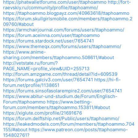
https://phatwalletforums.com/user/ttaphoammo
http://fort-
raevskiy.ru/community/profile/ttaphoammo/
https://ttaphoammo.blogpayz.com/40963618/ttaphoammo
https://forum.skullgirlsmobile.com/members/ttaphoammo.2
09760/#about
https://armchairjournal.com/forums/users/ttaphoammo/
https://forum.aceinna.com/user/ttaphoammo
https://forums.stardock.net/user/7654741
https://www.themeqx.com/forums/users/ttaphoammo/
https://www.anime-
sharing.com/members/ttaphoammo.508611/#about
http://vetstate.ru/forum/?
PAGE_NAME=profile_view&UID=255713
http://forum.amzgame.com/thread/detail?id=609539
https://forums.galciv3.com/user/7654741
https://hi-fi-
forum.net/profile/1138651
https://forums.sinsofasolarempire2.com/user/7654741
https://www.abitur-und-studium.de/Forum/Englisch-
Forum/ttaphoammo
https://www.betting-
forum.com/members/ttaphoammo.153811/#about
https://xiglute.com/profile/21691676
https://forum.delftship.net/Public/users/ttaphoammo/
https://leakedmodels.com/forum/members/ttaphoammo.704
155/#about
https://www.patreon.com/posts/ttaphoammo-
154802761?