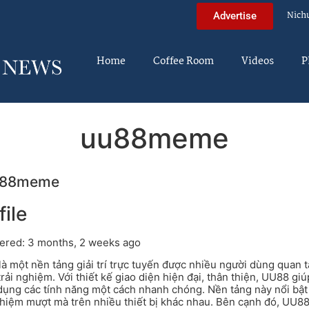
Nich
Advertise
Home
Coffee Room
Videos
P
uu88meme
88meme
file
ered: 3 months, 2 weeks ago
là một nền tảng giải trí trực tuyến được nhiều người dùng quan t
trải nghiệm. Với thiết kế giao diện hiện đại, thân thiện, UU88 g
dụng các tính năng một cách nhanh chóng. Nền tảng này nổi bật v
ghiệm mượt mà trên nhiều thiết bị khác nhau. Bên cạnh đó, UU8