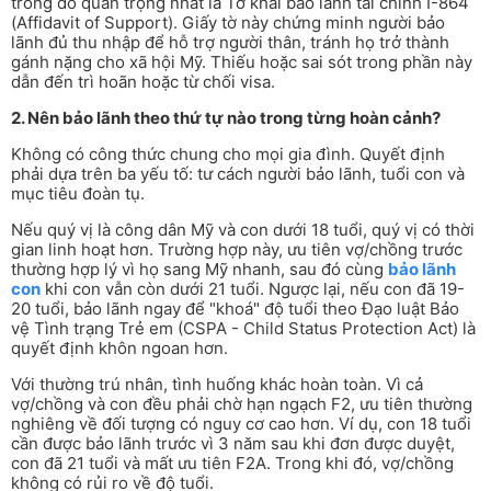
trong đó quan trọng nhất là Tờ khai bảo lãnh tài chính I-864
(Affidavit of Support). Giấy tờ này chứng minh người bảo
lãnh đủ thu nhập để hỗ trợ người thân, tránh họ trở thành
gánh nặng cho xã hội Mỹ. Thiếu hoặc sai sót trong phần này
dẫn đến trì hoãn hoặc từ chối visa.
2. Nên bảo lãnh theo thứ tự nào trong từng hoàn cảnh?
Không có công thức chung cho mọi gia đình. Quyết định
phải dựa trên ba yếu tố: tư cách người bảo lãnh, tuổi con và
mục tiêu đoàn tụ.
Nếu quý vị là công dân Mỹ và con dưới 18 tuổi, quý vị có thời
gian linh hoạt hơn. Trường hợp này, ưu tiên vợ/chồng trước
thường hợp lý vì họ sang Mỹ nhanh, sau đó cùng
bảo lãnh
con
khi con vẫn còn dưới 21 tuổi. Ngược lại, nếu con đã 19-
20 tuổi, bảo lãnh ngay để "khoá" độ tuổi theo Đạo luật Bảo
vệ Tình trạng Trẻ em (CSPA - Child Status Protection Act) là
quyết định khôn ngoan hơn.
Với thường trú nhân, tình huống khác hoàn toàn. Vì cả
vợ/chồng và con đều phải chờ hạn ngạch F2, ưu tiên thường
nghiêng về đối tượng có nguy cơ cao hơn. Ví dụ, con 18 tuổi
cần được bảo lãnh trước vì 3 năm sau khi đơn được duyệt,
con đã 21 tuổi và mất ưu tiên F2A. Trong khi đó, vợ/chồng
không có rủi ro về độ tuổi.