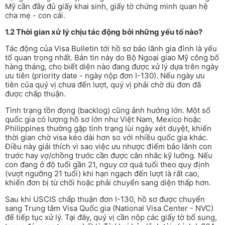
Mỹ cần đầy đủ giấy khai sinh, giấy tờ chứng minh quan hệ
cha mẹ - con cái.
1.2 Thời gian xử lý chịu tác động bởi những yếu tố nào?
Tác động của Visa Bulletin tới hồ sơ bảo lãnh gia đình là yếu
tố quan trọng nhất. Bản tin này do Bộ Ngoại giao Mỹ công bố
hàng tháng, cho biết diện nào đang được xử lý dựa trên ngày
ưu tiên (priority date - ngày nộp đơn I-130). Nếu ngày ưu
tiên của quý vị chưa đến lượt, quý vị phải chờ dù đơn đã
được chấp thuận.
Tình trạng tồn đọng (backlog) cũng ảnh hưởng lớn. Một số
quốc gia có lượng hồ sơ lớn như Việt Nam, Mexico hoặc
Philippines thường gặp tình trạng lùi ngày xét duyệt, khiến
thời gian chờ visa kéo dài hơn so với nhiều quốc gia khác.
Điều này giải thích vì sao việc ưu nhược điểm bảo lãnh con
trước hay vợ/chồng trước cần được cân nhắc kỹ lưỡng. Nếu
con đang ở độ tuổi gần 21, nguy cơ quá tuổi theo quy định
(vượt ngưỡng 21 tuổi) khi hạn ngạch đến lượt là rất cao,
khiến đơn bị từ chối hoặc phải chuyển sang diện thấp hơn.
Sau khi USCIS chấp thuận đơn I-130, hồ sơ được chuyển
sang Trung tâm Visa Quốc gia (National Visa Center - NVC)
để tiếp tục xử lý. Tại đây, quý vị cần nộp các giấy tờ bổ sung,