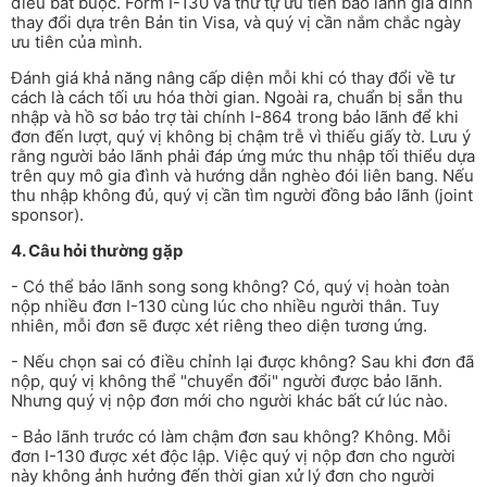
điều bắt buộc. Form I-130 và thứ tự ưu tiên bảo lãnh gia đình
thay đổi dựa trên Bản tin Visa, và quý vị cần nắm chắc ngày
ưu tiên của mình.
Đánh giá khả năng nâng cấp diện mỗi khi có thay đổi về tư
cách là cách tối ưu hóa thời gian. Ngoài ra, chuẩn bị sẵn thu
nhập và hồ sơ bảo trợ tài chính I-864 trong bảo lãnh để khi
đơn đến lượt, quý vị không bị chậm trễ vì thiếu giấy tờ. Lưu ý
rằng người bảo lãnh phải đáp ứng mức thu nhập tối thiểu dựa
trên quy mô gia đình và hướng dẫn nghèo đói liên bang. Nếu
thu nhập không đủ, quý vị cần tìm người đồng bảo lãnh (joint
sponsor).
4. Câu hỏi thường gặp
- Có thể bảo lãnh song song không? Có, quý vị hoàn toàn
nộp nhiều đơn I-130 cùng lúc cho nhiều người thân. Tuy
nhiên, mỗi đơn sẽ được xét riêng theo diện tương ứng.
- Nếu chọn sai có điều chỉnh lại được không? Sau khi đơn đã
nộp, quý vị không thể "chuyển đổi" người được bảo lãnh.
Nhưng quý vị nộp đơn mới cho người khác bất cứ lúc nào.
- Bảo lãnh trước có làm chậm đơn sau không? Không. Mỗi
đơn I-130 được xét độc lập. Việc quý vị nộp đơn cho người
này không ảnh hưởng đến thời gian xử lý đơn cho người