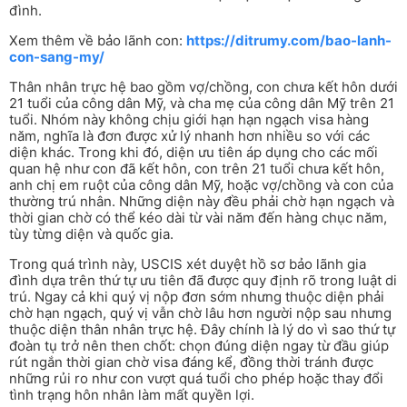
đình.
Xem thêm về bảo lãnh con:
https://ditrumy.com/bao-lanh-
con-sang-my/
Thân nhân trực hệ bao gồm vợ/chồng, con chưa kết hôn dưới
21 tuổi của công dân Mỹ, và cha mẹ của công dân Mỹ trên 21
tuổi. Nhóm này không chịu giới hạn hạn ngạch visa hàng
năm, nghĩa là đơn được xử lý nhanh hơn nhiều so với các
diện khác. Trong khi đó, diện ưu tiên áp dụng cho các mối
quan hệ như con đã kết hôn, con trên 21 tuổi chưa kết hôn,
anh chị em ruột của công dân Mỹ, hoặc vợ/chồng và con của
thường trú nhân. Những diện này đều phải chờ hạn ngạch và
thời gian chờ có thể kéo dài từ vài năm đến hàng chục năm,
tùy từng diện và quốc gia.
Trong quá trình này, USCIS xét duyệt hồ sơ bảo lãnh gia
đình dựa trên thứ tự ưu tiên đã được quy định rõ trong luật di
trú. Ngay cả khi quý vị nộp đơn sớm nhưng thuộc diện phải
chờ hạn ngạch, quý vị vẫn chờ lâu hơn người nộp sau nhưng
thuộc diện thân nhân trực hệ. Đây chính là lý do vì sao thứ tự
đoàn tụ trở nên then chốt: chọn đúng diện ngay từ đầu giúp
rút ngắn thời gian chờ visa đáng kể, đồng thời tránh được
những rủi ro như con vượt quá tuổi cho phép hoặc thay đổi
tình trạng hôn nhân làm mất quyền lợi.