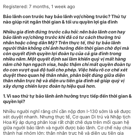
Registered: 7 months, 1 week ago
Bảo lãnh con trước hay bảo lãnh vợ/chồng trước? Thứ tự
nào giúp rút ngắn thời gian & tối ưu quyền lợi gia đình
Nhiều gia đình đứng trước câu hỏi: nên bảo lãnh con hay
bảo lãnh vợ/chồng trước khi đã có tư cách thường trú
nhân hoặc công dân Mỹ? Trên thực tế, thứ tự bảo lãnh
người thân không chỉ ảnh hưởng đến thời gian chờ đợi mà
còn quyết định quyền lợi đoàn tụ của cả gia đình trong
nhiều năm. Một quyết định sai lầm khiến quý vị mất hàng
năm chờ hạn ngạch visa, hoặc thậm chí mất quyền đoàn tụ
do con vượt quá độ tuổi cho phép. Việc hiểu rõ cơ chế xét
duyệt theo quan hệ thân nhân, phân biệt đúng giữa diện
thân nhân trực hệ và diện ưu tiên gia đình sẽ giúp quý vị
xây dựng chiến lược đoàn tụ hiệu quả hơn.
1. Vì sao thứ tự bảo lãnh ảnh hưởng trực tiếp đến thời gian &
quyền lợi?
Nhiều người nghĩ rằng chỉ cần nộp đơn I-130 sớm là sẽ được
xét duyệt nhanh. Nhưng thực tế, Cơ quan Di trú và Nhập tịch
Hoa Kỳ áp dụng phân loại rất chặt chẽ dựa trên mối quan hệ
giữa người bảo lãnh và người được bảo lãnh. Cơ chế này chia
thành hai nhóm lớn: thân nhân trực hệ và diện ưu tiên gia