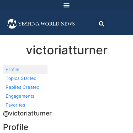
victoriatturner
Profile
Topics Started
Replies Created
Engagements
Favorites
@victoriatturner
Profile