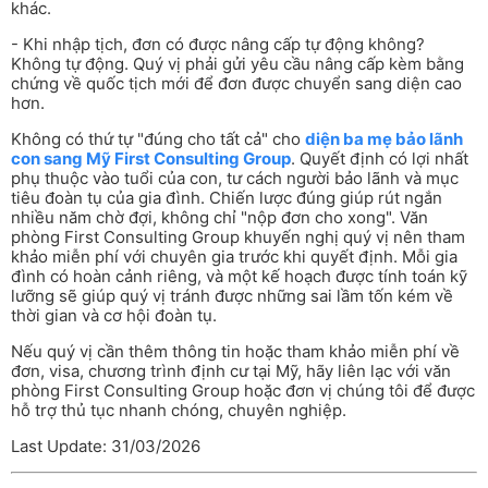
khác.
- Khi nhập tịch, đơn có được nâng cấp tự động không?
Không tự động. Quý vị phải gửi yêu cầu nâng cấp kèm bằng
chứng về quốc tịch mới để đơn được chuyển sang diện cao
hơn.
Không có thứ tự "đúng cho tất cả" cho
diện ba mẹ bảo lãnh
con sang Mỹ First Consulting Group
. Quyết định có lợi nhất
phụ thuộc vào tuổi của con, tư cách người bảo lãnh và mục
tiêu đoàn tụ của gia đình. Chiến lược đúng giúp rút ngắn
nhiều năm chờ đợi, không chỉ "nộp đơn cho xong". Văn
phòng First Consulting Group khuyến nghị quý vị nên tham
khảo miễn phí với chuyên gia trước khi quyết định. Mỗi gia
đình có hoàn cảnh riêng, và một kế hoạch được tính toán kỹ
lưỡng sẽ giúp quý vị tránh được những sai lầm tốn kém về
thời gian và cơ hội đoàn tụ.
Nếu quý vị cần thêm thông tin hoặc tham khảo miễn phí về
đơn, visa, chương trình định cư tại Mỹ, hãy liên lạc với văn
phòng First Consulting Group hoặc đơn vị chúng tôi để được
hỗ trợ thủ tục nhanh chóng, chuyên nghiệp.
Last Update: 31/03/2026