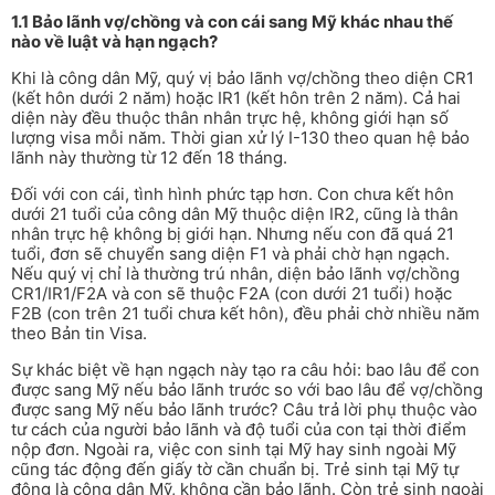
1.1 Bảo lãnh vợ/chồng và con cái sang Mỹ khác nhau thế
nào về luật và hạn ngạch?
Khi là công dân Mỹ, quý vị bảo lãnh vợ/chồng theo diện CR1
(kết hôn dưới 2 năm) hoặc IR1 (kết hôn trên 2 năm). Cả hai
diện này đều thuộc thân nhân trực hệ, không giới hạn số
lượng visa mỗi năm. Thời gian xử lý I-130 theo quan hệ bảo
lãnh này thường từ 12 đến 18 tháng.
Đối với con cái, tình hình phức tạp hơn. Con chưa kết hôn
dưới 21 tuổi của công dân Mỹ thuộc diện IR2, cũng là thân
nhân trực hệ không bị giới hạn. Nhưng nếu con đã quá 21
tuổi, đơn sẽ chuyển sang diện F1 và phải chờ hạn ngạch.
Nếu quý vị chỉ là thường trú nhân, diện bảo lãnh vợ/chồng
CR1/IR1/F2A và con sẽ thuộc F2A (con dưới 21 tuổi) hoặc
F2B (con trên 21 tuổi chưa kết hôn), đều phải chờ nhiều năm
theo Bản tin Visa.
Sự khác biệt về hạn ngạch này tạo ra câu hỏi: bao lâu để con
được sang Mỹ nếu bảo lãnh trước so với bao lâu để vợ/chồng
được sang Mỹ nếu bảo lãnh trước? Câu trả lời phụ thuộc vào
tư cách của người bảo lãnh và độ tuổi của con tại thời điểm
nộp đơn. Ngoài ra, việc con sinh tại Mỹ hay sinh ngoài Mỹ
cũng tác động đến giấy tờ cần chuẩn bị. Trẻ sinh tại Mỹ tự
động là công dân Mỹ, không cần bảo lãnh. Còn trẻ sinh ngoài