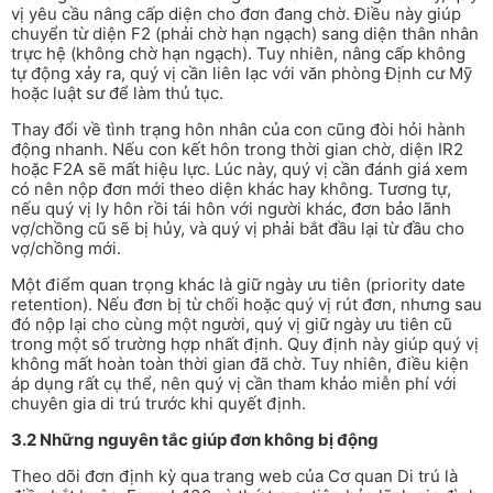
vị yêu cầu nâng cấp diện cho đơn đang chờ. Điều này giúp
chuyển từ diện F2 (phải chờ hạn ngạch) sang diện thân nhân
trực hệ (không chờ hạn ngạch). Tuy nhiên, nâng cấp không
tự động xảy ra, quý vị cần liên lạc với văn phòng Định cư Mỹ
hoặc luật sư để làm thủ tục.
Thay đổi về tình trạng hôn nhân của con cũng đòi hỏi hành
động nhanh. Nếu con kết hôn trong thời gian chờ, diện IR2
hoặc F2A sẽ mất hiệu lực. Lúc này, quý vị cần đánh giá xem
có nên nộp đơn mới theo diện khác hay không. Tương tự,
nếu quý vị ly hôn rồi tái hôn với người khác, đơn bảo lãnh
vợ/chồng cũ sẽ bị hủy, và quý vị phải bắt đầu lại từ đầu cho
vợ/chồng mới.
Một điểm quan trọng khác là giữ ngày ưu tiên (priority date
retention). Nếu đơn bị từ chối hoặc quý vị rút đơn, nhưng sau
đó nộp lại cho cùng một người, quý vị giữ ngày ưu tiên cũ
trong một số trường hợp nhất định. Quy định này giúp quý vị
không mất hoàn toàn thời gian đã chờ. Tuy nhiên, điều kiện
áp dụng rất cụ thể, nên quý vị cần tham khảo miễn phí với
chuyên gia di trú trước khi quyết định.
3.2 Những nguyên tắc giúp đơn không bị động
Theo dõi đơn định kỳ qua trang web của Cơ quan Di trú là