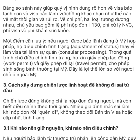
Bảng so sánh này giúp quý vị hình dung rõ hơn về visa bảo
lãnh con và visa bảo lãnh vợ/chồng khác nhau như thế nào
về mặt thời gian và rủi ro. Về chi phí, hai loại tương đương
nhau, chủ yếu bao gồm lệ phí nộp đơn I-130, phí xử lý NVC,
phí visa và phí khám sức khỏe.
Một điểm cần lưu ý: nếu người được bảo lãnh đang ở Mỹ hợp
pháp, họ điều chỉnh tình trạng (adjustment of status) thay vì
làm visa tại lãnh sự quán (consular processing). Trong quá
trình chờ điều chỉnh tình trạng, họ xin giấy phép lao động
(work permit) và giấy phép đi lại (travel permit), cho phép
sinh sống bình thường tại Mỹ. Đây là lợi thế lớn so với người
chờ ở ngoài Mỹ.
3. Cách xây dựng chiến lược linh hoạt để không đi sai từ
đầu
Chiến lược đúng không chỉ là nộp đơn đúng người, mà còn
biết điều chỉnh theo thời gian. Nhiều gia đình mắc sai lầm
khi nộp đơn rồi "quên đi", không theo dõi Bản tin Visa hoặc
cập nhật tình trạng.
3.1 Khi nào nên giữ nguyên, khi nào nên điều chỉnh?
Nếu người bảo lãnh từ thường trú nhân lên công dân Mỹ, quý