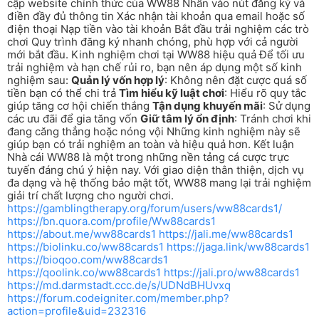
cập website chính thức của WW88 Nhấn vào nút đăng ký và
điền đầy đủ thông tin Xác nhận tài khoản qua email hoặc số
điện thoại Nạp tiền vào tài khoản Bắt đầu trải nghiệm các trò
chơi Quy trình đăng ký nhanh chóng, phù hợp với cả người
mới bắt đầu. Kinh nghiệm chơi tại WW88 hiệu quả Để tối ưu
trải nghiệm và hạn chế rủi ro, bạn nên áp dụng một số kinh
nghiệm sau:
Quản lý vốn hợp lý
: Không nên đặt cược quá số
tiền bạn có thể chi trả
Tìm hiểu kỹ luật chơi
: Hiểu rõ quy tắc
giúp tăng cơ hội chiến thắng
Tận dụng khuyến mãi
: Sử dụng
các ưu đãi để gia tăng vốn
Giữ tâm lý ổn định
: Tránh chơi khi
đang căng thẳng hoặc nóng vội Những kinh nghiệm này sẽ
giúp bạn có trải nghiệm an toàn và hiệu quả hơn. Kết luận
Nhà cái WW88 là một trong những nền tảng cá cược trực
tuyến đáng chú ý hiện nay. Với giao diện thân thiện, dịch vụ
đa dạng và hệ thống bảo mật tốt, WW88 mang lại trải nghiệm
giải trí chất lượng cho người chơi.
https://gamblingtherapy.org/forum/users/ww88cards1/
https://bn.quora.com/profile/Ww88cards1
https://about.me/ww88cards1
https://jali.me/ww88cards1
https://biolinku.co/ww88cards1
https://jaga.link/ww88cards1
https://bioqoo.com/ww88cards1
https://qoolink.co/ww88cards1
https://jali.pro/ww88cards1
https://md.darmstadt.ccc.de/s/UDNdBHUvxq
https://forum.codeigniter.com/member.php?
action=profile&uid=232316