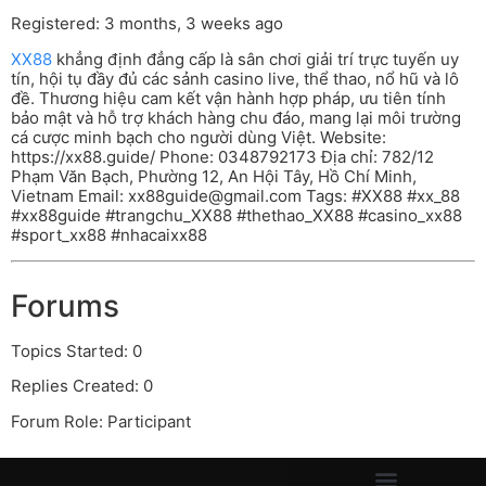
Registered: 3 months, 3 weeks ago
XX88
khẳng định đẳng cấp là sân chơi giải trí trực tuyến uy
tín, hội tụ đầy đủ các sảnh casino live, thể thao, nổ hũ và lô
đề. Thương hiệu cam kết vận hành hợp pháp, ưu tiên tính
bảo mật và hỗ trợ khách hàng chu đáo, mang lại môi trường
cá cược minh bạch cho người dùng Việt. Website:
https://xx88.guide/ Phone: 0348792173 Địa chỉ: 782/12
Phạm Văn Bạch, Phường 12, An Hội Tây, Hồ Chí Minh,
Vietnam Email:
xx88guide@gmail.com
Tags: #XX88 #xx_88
#xx88guide #trangchu_XX88 #thethao_XX88 #casino_xx88
#sport_xx88 #nhacaixx88
Forums
Topics Started: 0
Replies Created: 0
Forum Role: Participant