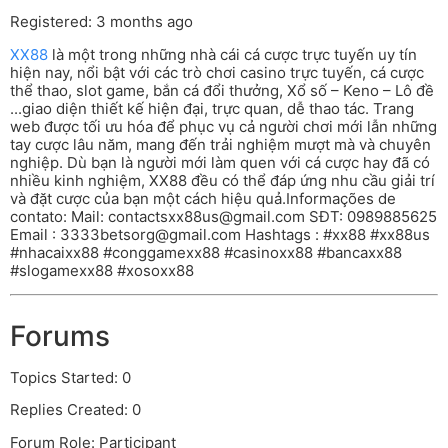
Registered: 3 months ago
XX88
là một trong những nhà cái cá cược trực tuyến uy tín
hiện nay, nổi bật với các trò chơi casino trực tuyến, cá cược
thể thao, slot game, bắn cá đổi thưởng, Xổ số – Keno – Lô đề
...giao diện thiết kế hiện đại, trực quan, dễ thao tác. Trang
web được tối ưu hóa để phục vụ cả người chơi mới lẫn những
tay cược lâu năm, mang đến trải nghiệm mượt mà và chuyên
nghiệp. Dù bạn là người mới làm quen với cá cược hay đã có
nhiều kinh nghiệm, XX88 đều có thể đáp ứng nhu cầu giải trí
và đặt cược của bạn một cách hiệu quả.Informações de
contato: Mail:
contactsxx88us@gmail.com
SĐT: 0989885625
Email :
3333betsorg@gmail.com
Hashtags : #xx88 #xx88us
#nhacaixx88 #conggamexx88 #casinoxx88 #bancaxx88
#slogamexx88 #xosoxx88
Forums
Topics Started: 0
Replies Created: 0
Forum Role: Participant