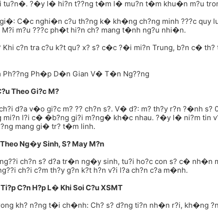
?i tu?n�. ?�y l� hi?n t??ng t�m l� mu?n t�m khu�n m?u tron
gi�: C�c nghi�n c?u th?ng k� kh�ng ch?ng minh ???c quy lu?
 M?i m?u ???c ph�t hi?n ch? mang t�nh ng?u nhi�n.
 Khi c?n tra c?u k?t qu? x? s? c�c ?�i mi?n Trung, b?n c� th
Ph??ng Ph�p D�n Gian V� T�n Ng??ng
 C?u Theo Gi?c M?
ch?i d?a v�o gi?c m? ?? ch?n s?. V� d?: m? th?y r?n ?�nh s? 
g mi?n l?i c� �b?ng gi?i m?ng� kh�c nhau. ?�y l� ni?m tin 
?ng mang gi� tr? t�m linh.
u Theo Ng�y Sinh, S? May M?n
 ng??i ch?n s? d?a tr�n ng�y sinh, tu?i ho?c con s? c� nh�
g??i ch?i c?m th?y g?n k?t h?n v?i l?a ch?n c?a m�nh.
Ti?p C?n H?p L� Khi Soi C?u XSMT
rong kh? n?ng t�i ch�nh: Ch? s? d?ng ti?n nh�n r?i, kh�ng ?n