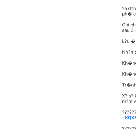
?a d?n
ph� c
Ghi c
sau 3-
L?u �
Nh?n t
Kh�ng 
Kh�ng 
Tr�nh
X? s? 
ni?m 
??????
- KQX
??????