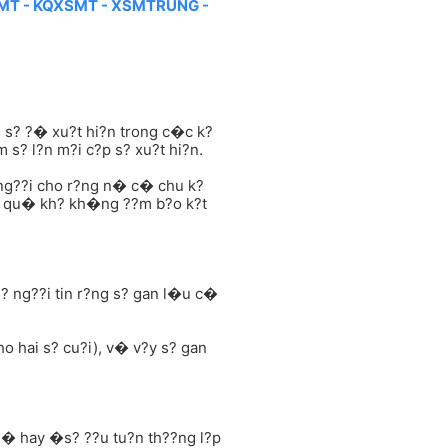
MT - KQXSMT - XSMTRUNG -
 s? ?� xu?t hi?n trong c�c k?
 s? l?n m?i c?p s? xu?t hi?n.
ng??i cho r?ng n� c� chu k?
u?t qu� kh? kh�ng ??m b?o k?t
s? ng??i tin r?ng s? gan l�u c�
o hai s? cu?i), v� v?y s? gan
?� hay �s? ??u tu?n th??ng l?p