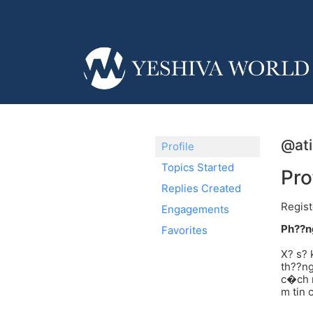
@ati
Profile
Topics Started
Pro
Replies Created
Regist
Engagements
Ph??n
Favorites
X? s? 
th??n
c�ch n
m tin