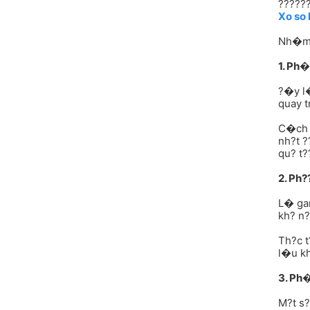
?????
Xo so 
Nh�m 
1. Ph
?�y l�
quay t
C�ch �
nh?t ?
qu? t?
2. Ph
L� gan
kh? n
Th?c t
l�u kh
3. Ph
M?t s?