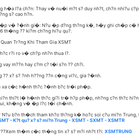
g h�a l?a ch?n: Thay v� nu�i m?t s? duy nh?t, ch?n nhi?u c?p s
?ng s? cao h?n.
h�p v� ?�nh gi�: N?u �p d?ng th?ng k�, h�y ghi ch�p c� h
6 th�ng ?? ki?m ch?ng hi?u qu?.
 Quan Tr?ng Khi Tham Gia XSMT
h?c r?i ro v� ch?p nh?n thua l?.
vay m??n hay c?m c? t�i s?n ?? ch?i.
?? x? s? ?nh h??ng ??n c�ng vi?c, gia ?�nh.
 xa c�c h�nh th?c ?�nh b?c tr�i ph�p.
ki?n thi?t l� h�nh th?c gi?i tr� h?p ph�p, nh?ng c?n th?c hi
vui, kh�ng v� �p l?c t�i ch�nh.
 N?u b?n th�ch tham kh?o th?ng k� ho?c soi c?u mi?n Trung, 
SMT - K?t qu? x? s? mi?n Trung - XSMT - SXMT - XSMTR
??Xem th�m c�c th�ng tin x? s? m?i nh?t t?i:
XSMTRUNG