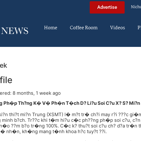
Nich
Advertise
Home
Coffee Room
Videos
P
ek
file
ered: 8 months, 1 week ago
g Ph�p Th?ng K� V� Ph�n T�ch D? Li?u Soi C?u X? S? Mi?n
ki?n thi?t mi?n Trung (XSMT) l� m?t tr� ch?i may r?i ???c gi�m
g minh b?ch. Tr??c khi t�m hi?u c�c ph??ng ph�p soi c?u, c
�o ??m b?o tr�ng 100%. C�c k? thu?t soi c?u ch? d?a tr�n t
 c� nh�n, kh�ng mang t�nh khoa h?c tuy?t ??i.