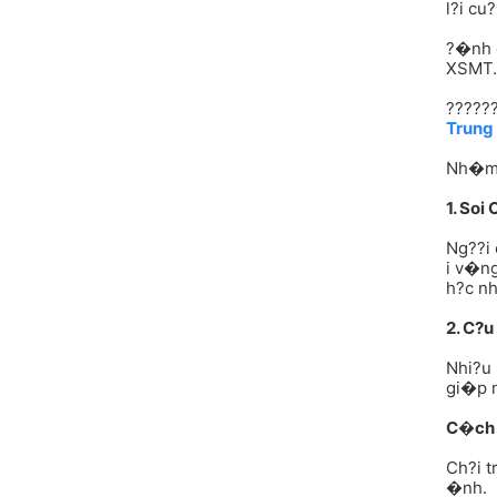
l?i cu
?�nh 
XSMT.
??????
Trung
Nh�m 
1. Soi
Ng??i 
i v�n
h?c nh
2. C?
Nhi?u
gi�p n
C�ch 
Ch?i t
�nh.