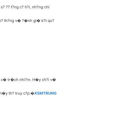
? ?? t?ng c? h?i, nh?ng chi
? th?ng v� ?�nh gi� k?t qu?
?n c� tr�ch nhi?m. H�y ch?i v�
h�y th? truy c?p:�
XSMTRUNG