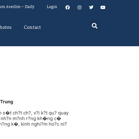
um Aveilim – Daily
Login
hotos
Contact
 Trung
 s�t ch?t ch?, v?i k?t qu? quay
?n nh?n m?nh r?ng kh�ng c�
h?ng k�, kinh nghi?m ho?c ni?