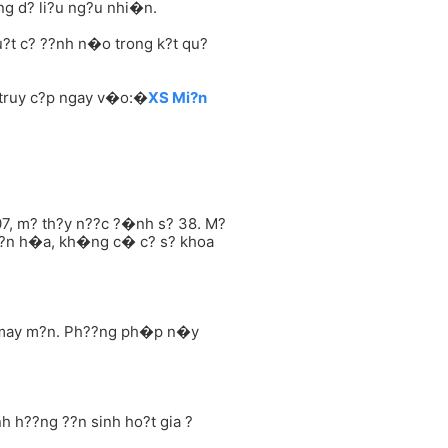
g d? li?u ng?u nhi�n.
t c? ??nh n�o trong k?t qu?
? truy c?p ngay v�o:�
XS Mi?n
07, m? th?y n??c ?�nh s? 38. M?
v?n h�a, kh�ng c� c? s? khoa
n may m?n. Ph??ng ph�p n�y
h h??ng ??n sinh ho?t gia ?