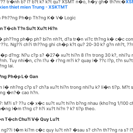
??? tr�nh b? l? b?t k? k?t qu? XSMT n�o, h�y gh� th?m:�
XS
kien thiet mien Trung - XSKTMT
Ph??ng Ph�p Th?ng K� V� Logic
�n T�ch T?n Su?t Xu?t Hi?n
 ph??ng ph�p ph? bi?n nh?t, d?a tr�n vi?c th?ng k� c�c con
r??c. Ng??i ch?i th??ng ghi ch�p k?t qu? 20-30 k? g?n nh?t, ??m
p d?ng: N?u c?p s? �27� xu?t hi?n 8 l?n trong 30 k?, nhi?u 
?nh. Tuy nhi�n, c?n l?u � r?ng m?i k? quay l� ??c l?p, t?n s
?ng lai.
??ng Ph�p L� Gan
 l� nh?ng c?p s? ch?a xu?t hi?n trong nhi?u k? li�n ti?p. M?t 
?ng �n?� cao h?n.
?: M?i s? ??u c� x�c su?t xu?t hi?n b?ng nhau (kho?ng 1/100 ch
�ng l�m t?ng c? h?i xu?t hi?n ? k? ti?p theo.
�n T�ch Chu?i V� Quy Lu?t
 ng??i t�m ki?m c�c quy lu?t nh? �sau s? ch?n th??ng ra s? l