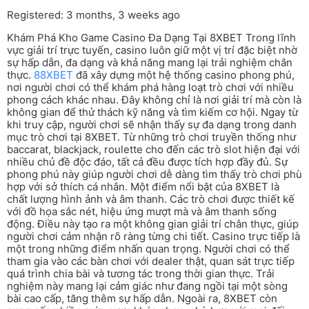
Registered: 3 months, 3 weeks ago
Khám Phá Kho Game Casino Đa Dạng Tại 8XBET Trong lĩnh
vực giải trí trực tuyến, casino luôn giữ một vị trí đặc biệt nhờ
sự hấp dẫn, đa dạng và khả năng mang lại trải nghiệm chân
thực.
88XBET
đã xây dựng một hệ thống casino phong phú,
nơi người chơi có thể khám phá hàng loạt trò chơi với nhiều
phong cách khác nhau. Đây không chỉ là nơi giải trí mà còn là
không gian để thử thách kỹ năng và tìm kiếm cơ hội. Ngay từ
khi truy cập, người chơi sẽ nhận thấy sự đa dạng trong danh
mục trò chơi tại 8XBET. Từ những trò chơi truyền thống như
baccarat, blackjack, roulette cho đến các trò slot hiện đại với
nhiều chủ đề độc đáo, tất cả đều được tích hợp đầy đủ. Sự
phong phú này giúp người chơi dễ dàng tìm thấy trò chơi phù
hợp với sở thích cá nhân. Một điểm nổi bật của 8XBET là
chất lượng hình ảnh và âm thanh. Các trò chơi được thiết kế
với đồ họa sắc nét, hiệu ứng mượt mà và âm thanh sống
động. Điều này tạo ra một không gian giải trí chân thực, giúp
người chơi cảm nhận rõ ràng từng chi tiết. Casino trực tiếp là
một trong những điểm nhấn quan trọng. Người chơi có thể
tham gia vào các bàn chơi với dealer thật, quan sát trực tiếp
quá trình chia bài và tương tác trong thời gian thực. Trải
nghiệm này mang lại cảm giác như đang ngồi tại một sòng
bài cao cấp, tăng thêm sự hấp dẫn. Ngoài ra, 8XBET còn