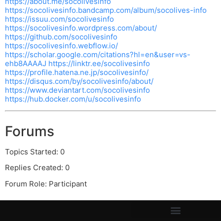
https://about.me/socolivesinfo
https://socolivesinfo.bandcamp.com/album/socolives-info
https://issuu.com/socolivesinfo
https://socolivesinfo.wordpress.com/about/
https://github.com/socolivesinfo
https://socolivesinfo.webflow.io/
https://scholar.google.com/citations?hl=en&user=vs-
ehb8AAAAJ
https://linktr.ee/socolivesinfo
https://profile.hatena.ne.jp/socolivesinfo/
https://disqus.com/by/socolivesinfo/about/
https://www.deviantart.com/socolivesinfo
https://hub.docker.com/u/socolivesinfo
Forums
Topics Started: 0
Replies Created: 0
Forum Role: Participant