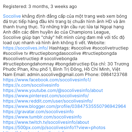
Registered: 3 months, 3 weeks ago
Socolive
khẳng định đẳng cấp của một trang web xem bóng
đá trực tiếp hàng đầu khi trang bị chuẩn hình ảnh HD và âm
thanh trung thực. Từ những trận cầu rực lửa tại Ngoại hạng
Anh đến các đêm huyền ảo của Champions League,
Socolive giúp bạn "cháy" hết mình cùng đam mê với tốc độ
load cực nhanh và hình ảnh không tì vết. Website:
https://socolives.info/
Hashtags: #socolive #socolivetructiep
#socolive tv #tructiepbongdasocolive #tructiepbongda
#socolivetructiep # socolivebongda
#tructiepbongdahomnay #bongdatructiep Địa chỉ: 30 Trương
Phước Phan, Khu phố 1, Bình Trị Đông, Hồ Chí Minh, Việt
Nam Email:
admin.socolive@gmail.com
Phone: 0984123768
https://www.facebook.com/socolivesinfo1/
https://x.com/socolivesinfo
https://www.youtube.com/@socolivesinfo/about
https://www.pinterest.com/socolivesinfo/
https://www.reddit.com/user/socolivesinfo/
https://www.blogger.com/profile/03847535550796942964
https://gravatar.com/socolivesinfo
https://www.tumblr.com/socolivesinfo
https://www.twitch.tv/socolivesinfo/about
https://500px.com/p/socolivesinfo1?view=photos