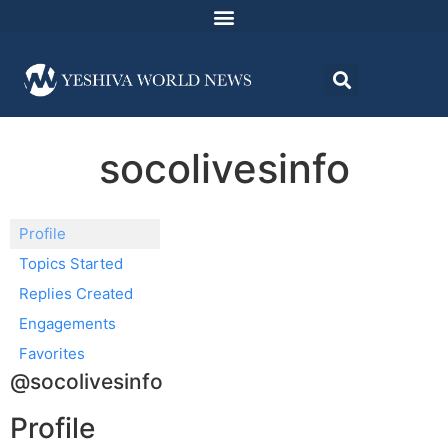
socolivesinfo
Profile
Topics Started
Replies Created
Engagements
Favorites
@socolivesinfo
Profile