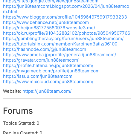
https://sites.google.com/view/jun88teamcom
https://jun88teamcom1.blogspot.com/2026/04/jun88teamco
m.html
https://www.blogger.com/profile/10459649759917933233
https://www.behance.net/jun88teamcom
https://nhcijun881775580976.website3.me/
https://ok.ru/profile/910432882102/pphotos/985049507766
https://gamblingtherapy.org/forum/users/jun88teamcom/
https://tutorialslink.com/member/KarpinenBatiz/96100
https://hashnode.com/@jun88teamcom
https://www.ameba.jp/profile/general/jun88teamcom/
https://gravatar.com/jun88teamcom1
https://profile.hatena.ne.jp/jun88teamcom/
https://mygamedb.com/profile/jun88teamcom
https://issuu.com/jun88teamcom
https://www.mixcloud.com/jun88teamcom/
Website:
https://jun88team.com/
Forums
Topics Started: 0
Replies Created: 0