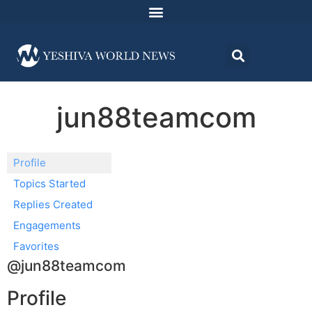
jun88teamcom
Profile
Topics Started
Replies Created
Engagements
Favorites
@jun88teamcom
Profile