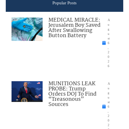
Popular Posts
MEDICAL MIRACLE:
A
Jerusalem Boy Saved
u
After Swallowing
g
Button Battery
u
st
6
,
2
0
2
6
MUNITIONS LEAK
A
PROBE: Trump
u
Orders DOJ To Find
g
“Treasonous”
u
Sources
st
6
,
2
0
2