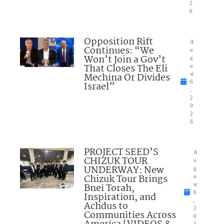
2
6
Opposition Rift
A
Continues: “We
u
Won’t Join a Gov’t
g
That Closes The Eli
u
Mechina Or Divides
st
6
Israel”
,
2
0
2
6
PROJECT SEED’S
A
CHIZUK TOUR
u
UNDERWAY: New
g
Chizuk Tour Brings
u
Bnei Torah,
st
6
Inspiration, and
,
Achdus to
2
Communities Across
0
2