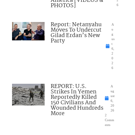
America [VIDEOS &
PHOTOS]
6
Report: Netanyahu
A
Moves To Undercut
u
Gilad Erdan’s New
g
Party
us
t
6,
2
0
2
6
REPORT: U.S.
A
Strikes In Yemen
ug
Reportedly Killed
ust
150 Civilians And
6,
Wounded Hundreds
20
26
More
2
Comm
ents