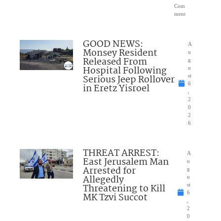
Com
ment
GOOD NEWS:
A
Monsey Resident
u
Released From
g
Hospital Following
u
Serious Jeep Rollover
st
6
in Eretz Yisroel
,
2
0
2
6
THREAT ARREST:
A
East Jerusalem Man
u
Arrested for
g
Allegedly
u
Threatening to Kill
st
6
MK Tzvi Succot
,
2
0