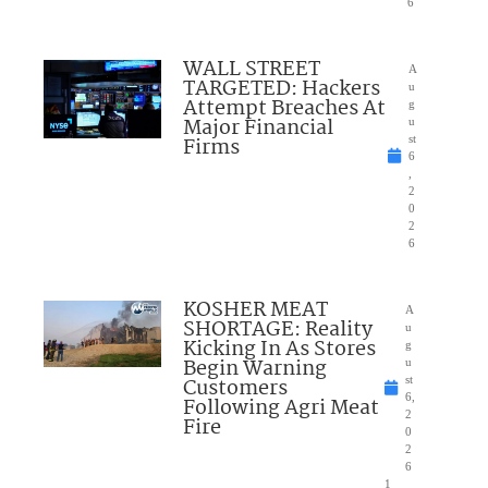
6
WALL STREET
A
TARGETED: Hackers
u
Attempt Breaches At
g
Major Financial
u
Firms
st
6
,
2
0
2
6
KOSHER MEAT
A
SHORTAGE: Reality
u
Kicking In As Stores
g
Begin Warning
u
Customers
st
6,
Following Agri Meat
2
Fire
0
2
6
1