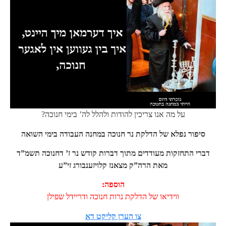
?על מה אנו צריכין להודות ולהלל לה’ בימי חנוכה
סיפור נפלא של הדלקת נר חנוכה במחנה העבודה בימי השואה
דברי התחזקות מעודדים מתוך דברות קודש נר ז’ דחנוכה תשמ”ד
מאת הרה”ק מצאנז קלויזענבורג זי”ע
:הוספה
ווידיאו של הדלקת נרות חנוכה ודריידל שפילן
צו הערן קליקט דא