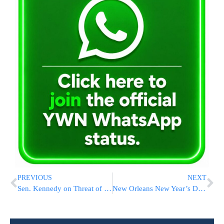
PREVIOUS
NEXT
Sen. Kennedy on Threat of More Attacks: “I Can Answer, But I Won’t”
New Orleans New Year’s Day Ramming Is The Latest Attack To Use A Vehicle As A Deadly Weapon