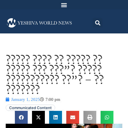
????? ???? ?? ????? ??
????? ??? ???”? ?????
??????????? ??”? – ??
???????
January 1, 2025
7:00 pm
Communicated Content